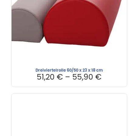
Dreiviertelrolle 60/50 x 23 x 18 cm
51,20
€
–
55,90
€