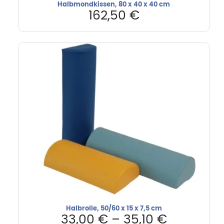
Halbmondkissen, 80 x 40 x 40 cm
162,50
€
Halbrolle, 50/60 x 15 x 7,5 cm
33,00
€
–
35,10
€