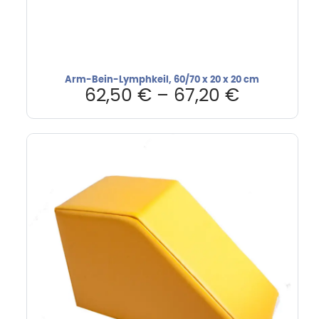
Arm-Bein-Lymphkeil, 60/70 x 20 x 20 cm
62,50
€
–
67,20
€