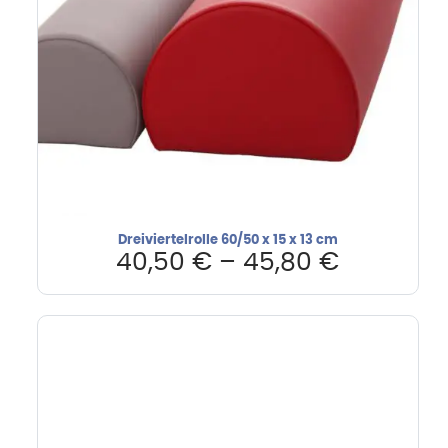
Dreiviertelrolle 60/50 x 15 x 13 cm
40,50
€
–
45,80
€