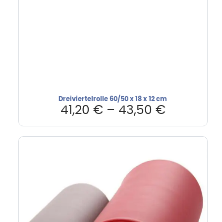
Dreiviertelrolle 60/50 x 18 x 12 cm
41,20
€
–
43,50
€