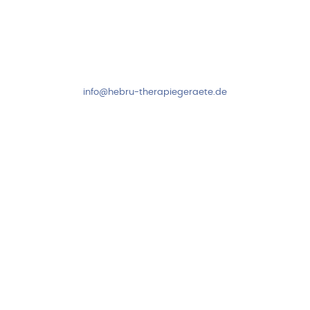
Kundenservice & Beratung
Mo-Do: 8:00-17:00 Uhr
Fr: 8:00-14:00 Uhr
+49 7931 2778
info@hebru-therapiegeraete.de
Sicheres Zahlen über