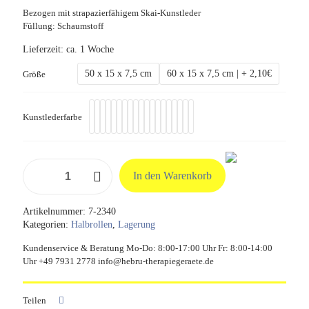
Bezogen mit strapazierfähigem Skai-Kunstleder
Füllung: Schaumstoff
Lieferzeit:
ca. 1 Woche
50 x 15 x 7,5 cm
60 x 15 x 7,5 cm | + 2,10€
Größe
Kunstlederfarbe
Halbrolle,
In den Warenkorb
50/60
x
15
Artikelnummer:
7-2340
x
Kategorien:
Halbrollen
,
Lagerung
7,5
cm
Kundenservice & Beratung Mo-Do: 8:00-17:00 Uhr Fr: 8:00-14:00
Menge
Uhr +49 7931 2778 info@hebru-therapiegeraete.de
Teilen