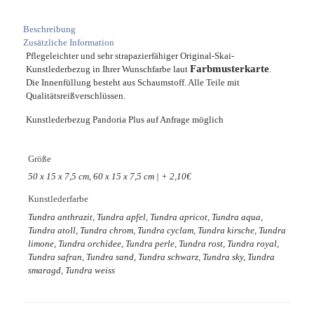
Beschreibung
Zusätzliche Information
Pflegeleichter und sehr strapazierfähiger Original-Skai-
Farbmusterkarte
Kunstlederbezug in Ihrer Wunschfarbe laut
.
Die Innenfüllung besteht aus Schaumstoff. Alle Teile mit
Qualitätsreißverschlüssen.
Kunstlederbezug Pandoria Plus auf Anfrage möglich
Größe
50 x 15 x 7,5 cm, 60 x 15 x 7,5 cm | + 2,10€
Kunstlederfarbe
Tundra anthrazit, Tundra apfel, Tundra apricot, Tundra aqua,
Tundra atoll, Tundra chrom, Tundra cyclam, Tundra kirsche, Tundra
limone, Tundra orchidee, Tundra perle, Tundra rost, Tundra royal,
Tundra safran, Tundra sand, Tundra schwarz, Tundra sky, Tundra
smaragd, Tundra weiss