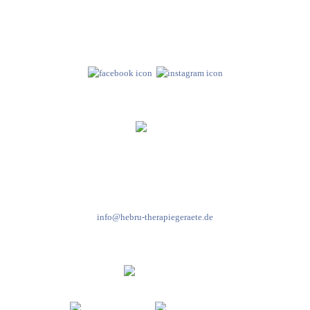
Neuseser-Tal-Straße 7
97999 Igersheim
Folge uns auf
Kundenservice & Beratung
Mo-Do: 8:00-17:00 Uhr
Fr: 8:00-14:00 Uhr
+49 7931 2778
info@hebru-therapiegeraete.de
Sicheres Zahlen über