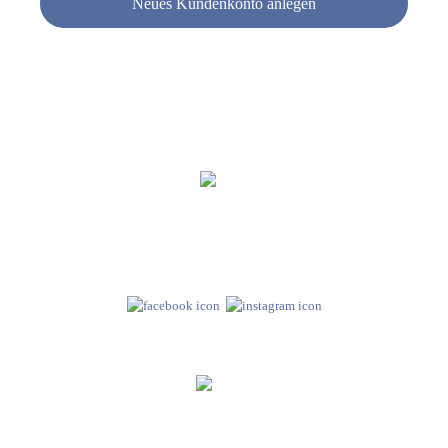
Neues Kundenkonto anlegen
Hebru Therapiegeräte GmbH
Neuseser-Tal-Straße 7
97999 Igersheim
Folge uns auf
Kundenservice & Beratung
Mo-Do: 8:00-17:00 Uhr
Fr: 8:00-14:00 Uhr