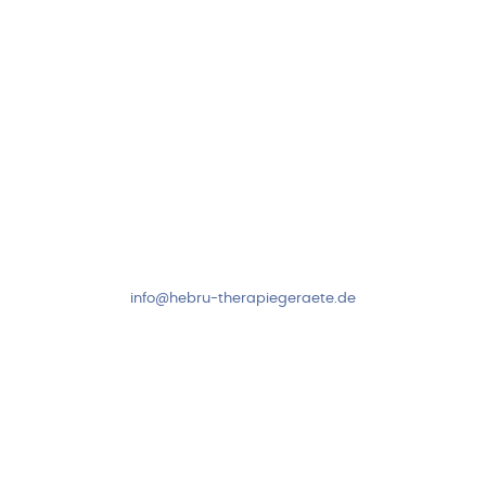
Kundenservice & Beratung
Mo-Do: 8:00-17:00 Uhr
Fr: 8:00-14:00 Uhr
+49 7931 2778
info@hebru-therapiegeraete.de
Sicheres Zahlen über