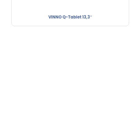
VINNO Q-Tablet 13,3″
Hebru Therapiegeräte GmbH
Neuseser-Tal-Straße 7
97999 Igersheim
Folge uns auf