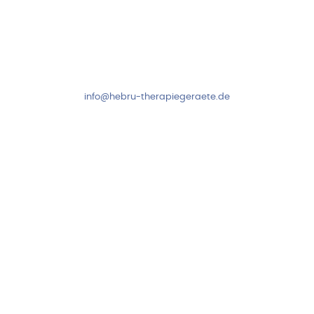
Kundenservice & Beratung
Mo-Do: 8:00-17:00 Uhr
Fr: 8:00-14:00 Uhr
+49 7931 2778
info@hebru-therapiegeraete.de
Sicheres Zahlen über