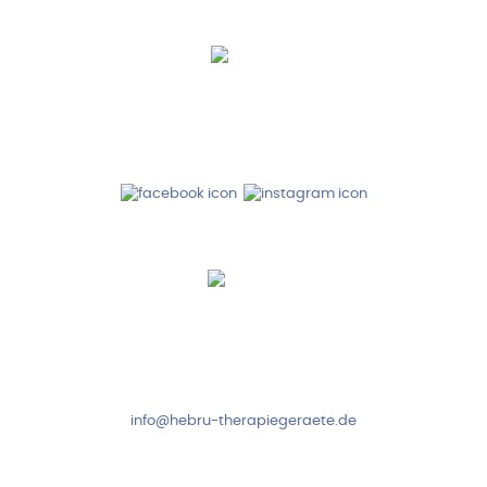
Hebru Therapiegeräte GmbH
Neuseser-Tal-Straße 7
97999 Igersheim
Folge uns auf
Kundenservice & Beratung
Mo-Do: 8:00-17:00 Uhr
Fr: 8:00-14:00 Uhr
+49 7931 2778
info@hebru-therapiegeraete.de