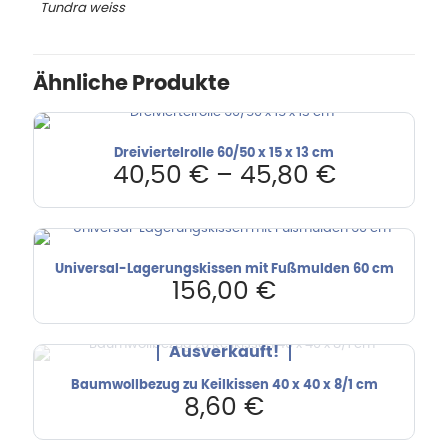
Tundra weiss
Ähnliche Produkte
Dreiviertelrolle 60/50 x 15 x 13 cm
40,50
€
–
45,80
€
Universal-Lagerungskissen mit Fußmulden 60 cm
156,00
€
Ausverkauft!
Baumwollbezug zu Keilkissen 40 x 40 x 8/1 cm
8,60
€