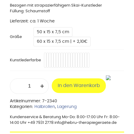
Bezogen mit strapazierfähigem Skai-Kunstleder
Füllung: Schaumstoff
Lieferzeit:
ca. 1 Woche
50 x 15 x 7,5 cm
Größe
60 x 15 x 7,5 cm | + 2,10€
Kunstlederfarbe
Halbrolle,
In den Warenkorb
50/60
x
15
Artikelnummer:
7-2340
x
Kategorien:
Halbrollen
,
Lagerung
7,5
cm
Kundenservice & Beratung Mo-Do: 8:00-17:00 Uhr Fr: 8:00-
Menge
14:00 Uhr +49 7931 2778 info@hebru-therapiegeraete.de