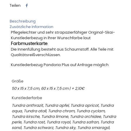
Teilen
Beschreibung
Zusätzliche Information
Pflegeleichter und sehr strapazierfähiger Original-Skai-
Kunstlederbezug in Ihrer Wunschfarbe laut
Farbmusterkarte
.
Die Innenfüllung besteht aus Schaumstoff. Alle Teile mit
Qualitätsreißverschlüssen.
Kunstlederbezug Pandoria Plus auf Anfrage möglich
Größe
50 x 15 x 7,5 cm, 60 x 15 x 7,5 cm | + 2,10€
Kunstlederfarbe
Tundra anthrazit, Tundra apfel, Tundra apricot, Tundra
aqua, Tundra atoll, Tundra chrom, Tundra cyclam,
Tundra kirsche, Tundra limone, Tundra orchidee, Tundra
perle, Tundra rost, Tundra royal, Tundra safran, Tundra
sand, Tundra schwarz, Tundra sky, Tundra smaragd,