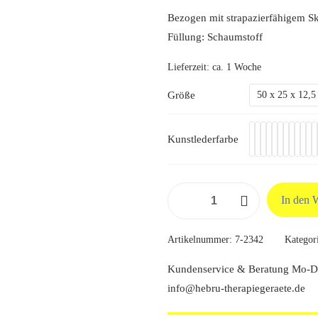
Bezogen mit strapazierfähigem Sk
Füllung: Schaumstoff
Lieferzeit:
ca. 1 Woche
Größe
50 x 25 x 12,
Kunstlederfarbe
Halbrolle,
In den 
50/60
x
Artikelnummer:
7-2342
Kategor
25
x
Kundenservice & Beratung Mo-Do
12,5
info@hebru-therapiegeraete.de
cm