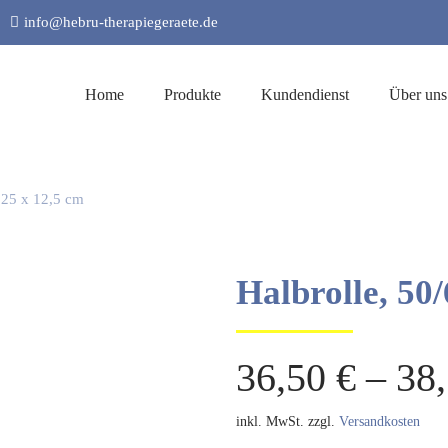
info@hebru-therapiegeraete.de
Home
Produkte
Kundendienst
Über uns
 25 x 12,5 cm
Halbrolle, 50/
36,50
€
–
38
inkl. MwSt.
zzgl.
Versandkosten