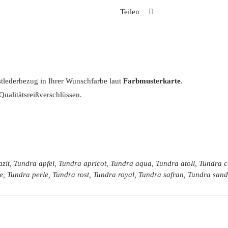
Menge
Teilen
nstlederbezug in Ihrer Wunschfarbe laut
Farbmusterkarte
.
Qualitätsreißverschlüssen.
zit, Tundra apfel, Tundra apricot, Tundra aqua, Tundra atoll, Tundra
e, Tundra perle, Tundra rost, Tundra royal, Tundra safran, Tundra sa