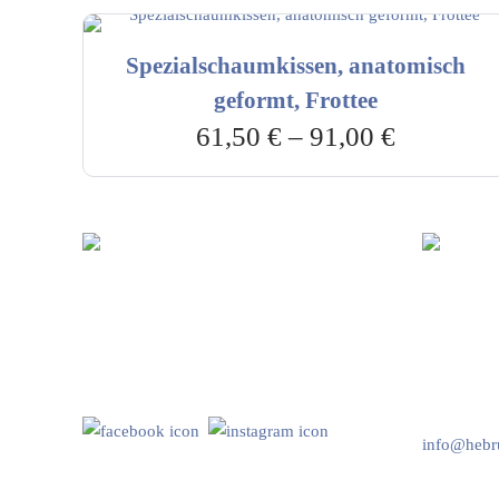
Spezialschaumkissen, anatomisch
geformt, Frottee
61,50
€
–
91,00
€
Hebru Therapiegeräte GmbH
Kundenser
Neuseser-Tal-Straße 7
Mo-Do: 8:
97999 Igersheim
Fr: 8:00-1
Folge uns auf
+49 7931 
info@hebru