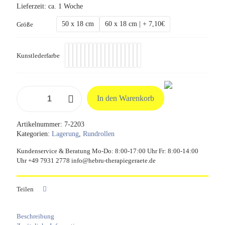
Lieferzeit:
ca. 1 Woche
50 x 18 cm
60 x 18 cm | + 7,10€
Größe
Kunstlederfarbe
Knierollen
In den Warenkorb
Ø
18
cm
Artikelnummer:
7-2203
Menge
Kategorien:
Lagerung
,
Rundrollen
Kundenservice & Beratung Mo-Do: 8:00-17:00 Uhr Fr: 8:00-14:00
Uhr +49 7931 2778 info@hebru-therapiegeraete.de
Teilen
Beschreibung