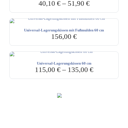
40,10
€
–
51,90
€
Universal-Lagerungskissen mit Fußmulden 60 cm
156,00
€
Universal-Lagerungskissen 60 cm
115,00
€
–
135,00
€
Hebru Therapiegeräte GmbH
Neuseser-Tal-Straße 7
97999 Igersheim
Folge uns auf