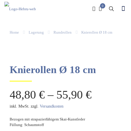
0
Home
Lagerung
Rundrollen
Knierollen Ø 18 cm
Knierollen Ø 18 cm
48,80
€
–
55,90
€
inkl. MwSt.
zzgl.
Versandkosten
Bezogen mit strapazierfähigem Skai-Kunstleder
Füllung: Schaumstoff