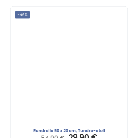
48,80 €
36,90 €.
-46%
Rundrolle 50 x 20 cm, Tundra-atoll
Ursprünglicher
Aktueller
29,90
€