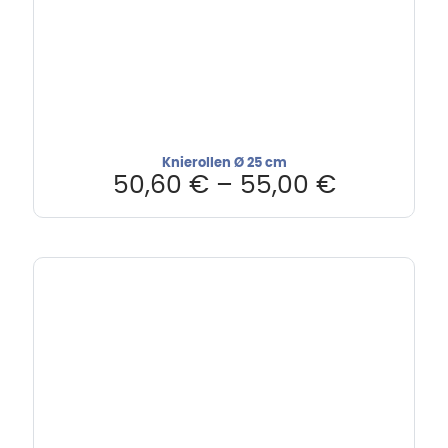
Knierollen Ø 25 cm
50,60
€
–
55,00
€