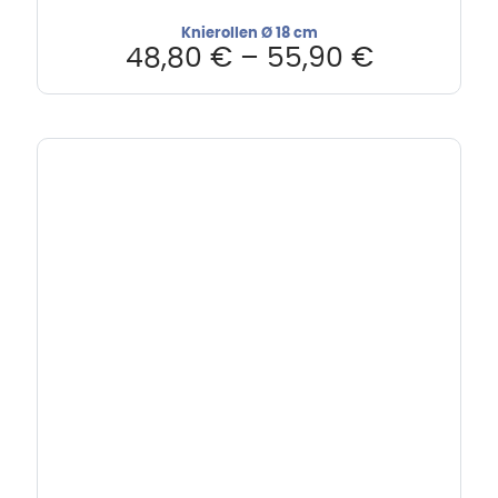
Knierollen Ø 18 cm
48,80
€
–
55,90
€