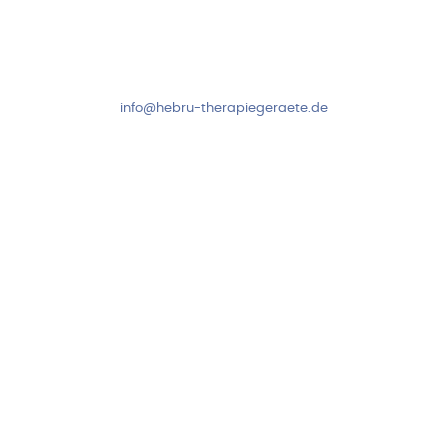
Mo-Do: 8:00-17:00 Uhr
Fr: 8:00-14:00 Uhr
+49 7931 2778
info@hebru-therapiegeraete.de
Sicheres Zahlen über
Newsletter abonnieren