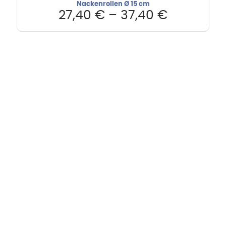
Nackenrollen Ø 15 cm
27,40
€
–
37,40
€
Hebru Therapiegeräte GmbH
Neuseser-Tal-Straße 7
97999 Igersheim
Folge uns auf
Kundenservice & Beratung