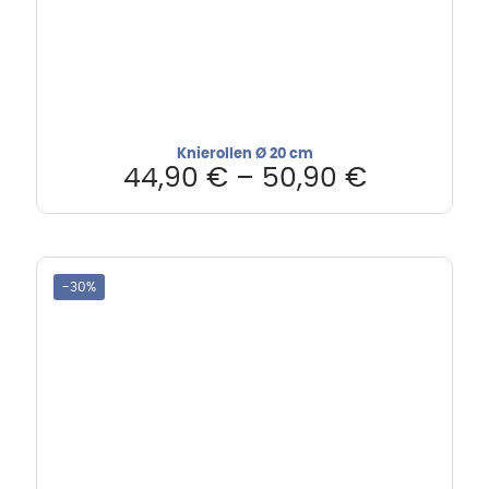
Knierollen Ø 20 cm
44,90
€
–
50,90
€
-30%