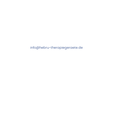
Kundenservice & Beratung
Mo-Do: 8:00-17:00 Uhr
Fr: 8:00-14:00 Uhr
+49 7931 2778
info@hebru-therapiegeraete.de
Sicheres Zahlen über