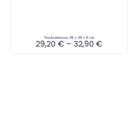
Nackenkissen, 40 x 30 x 8 cm
29,20
€
–
32,90
€
Hebru Therapiegeräte GmbH
Neuseser-Tal-Straße 7
97999 Igersheim
Folge uns auf