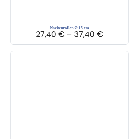
Nackenrollen Ø 15 cm
27,40
€
–
37,40
€