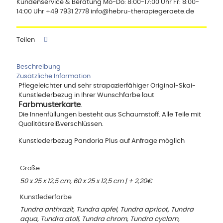
Kundenservice & Beratung Mo-Do: 8:00-17:00 Uhr Fr: 8:00-
14:00 Uhr +49 7931 2778 info@hebru-therapiegeraete.de
Teilen
Beschreibung
Zusätzliche Information
Pflegeleichter und sehr strapazierfähiger Original-Skai-
Kunstlederbezug in Ihrer Wunschfarbe laut
Farbmusterkarte
.
Die Innenfüllungen besteht aus Schaumstoff. Alle Teile mit
Qualitätsreißverschlüssen.
Kunstlederbezug Pandoria Plus auf Anfrage möglich
Größe
50 x 25 x 12,5 cm, 60 x 25 x 12,5 cm | + 2,20€
Kunstlederfarbe
Tundra anthrazit, Tundra apfel, Tundra apricot, Tundra
aqua, Tundra atoll, Tundra chrom, Tundra cyclam,