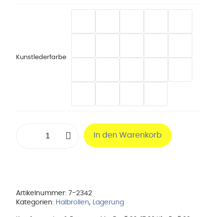
Kunstlederfarbe
Halbrolle,
In den Warenkorb
50/60
x
25
x
12,5
cm
Menge
Artikelnummer:
7-2342
Kategorien:
Halbrollen
,
Lagerung