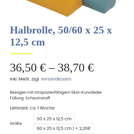
Halbrolle, 50/60 x 25 x
12,5 cm
36,50
€
–
38,70
€
inkl. MwSt.
zzgl.
Versandkosten
Bezogen mit strapazierfähigem Skai-Kunstleder
Füllung: Schaumstoff
Lieferzeit:
ca. 1 Woche
50 x 25 x 12,5 cm
Größe
60 x 25 x 12,5 cm | + 2,20€