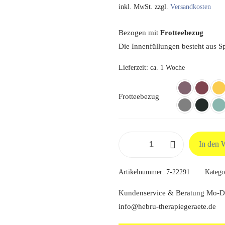
inkl. MwSt.
zzgl.
Versandkosten
Bezogen mit
Frotteebezug
Die Innenfüllungen besteht aus S
Lieferzeit:
ca. 1 Woche
Frotteebezug
Spezialschaumkissen
In den 
Frottee,
38
Artikelnummer:
7-22291
Katego
x
28
Kundenservice & Beratung Mo-Do
x
info@hebru-therapiegeraete.de
7