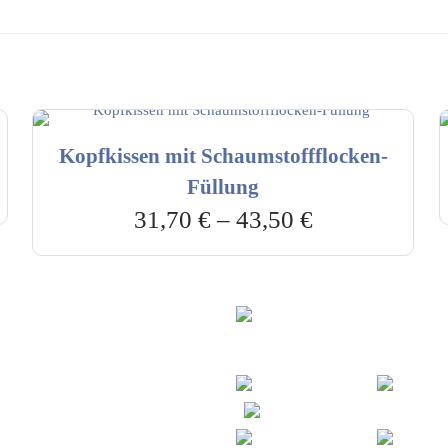
Kopfkissen mit Schaumstoffflocken-
Füllung
31,70
€
–
43,50
€
vice & Beratung
Sicheres Zahlen über
00-17:00 Uhr
4:00 Uhr
2778