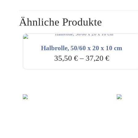
Ähnliche Produkte
Halbrolle, 50/60 x 20 x 10 cm
35,50
€
–
37,20
€
Hebru Therapiegeräte GmbH
Kundenser
Neuseser-Tal-Straße 7
Mo-Do: 8:
97999 Igersheim
Fr: 8:00-1
Folge uns auf
+49 7931 