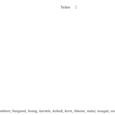
cm
Teilen
Menge
ombeer, burgund, honig, karmin, kobalt, korn, limone, natur, nougat, ora