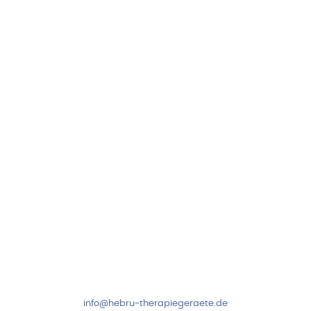
Hebru Therapiegeräte GmbH
Neuseser-Tal-Straße 7
97999 Igersheim
Folge uns auf
Kundenservice & Beratung
Mo-Do: 8:00-17:00 Uhr
Fr: 8:00-14:00 Uhr
+49 7931 2778
info@hebru-therapiegeraete.de