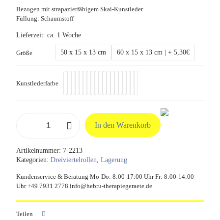
Bezogen mit strapazierfähigem Skai-Kunstleder
Füllung: Schaumstoff
Lieferzeit:
ca. 1 Woche
50 x 15 x 13 cm
60 x 15 x 13 cm | + 5,30€
Größe
Kunstlederfarbe
Dreiviertelrolle
In den Warenkorb
60/50
x
15
Artikelnummer:
7-2213
x
Kategorien:
Dreiviertelrollen
,
Lagerung
13
cm
Kundenservice & Beratung Mo-Do: 8:00-17:00 Uhr Fr: 8:00-14:00
Menge
Uhr +49 7931 2778 info@hebru-therapiegeraete.de
Teilen