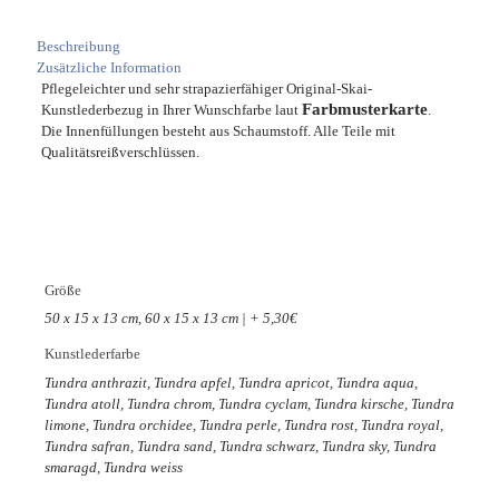
Beschreibung
Zusätzliche Information
Pflegeleichter und sehr strapazierfähiger Original-Skai-
Farbmusterkarte
Kunstlederbezug in Ihrer Wunschfarbe laut
.
Die Innenfüllungen besteht aus Schaumstoff. Alle Teile mit
Qualitätsreißverschlüssen.
Größe
50 x 15 x 13 cm, 60 x 15 x 13 cm | + 5,30€
Kunstlederfarbe
Tundra anthrazit, Tundra apfel, Tundra apricot, Tundra aqua,
Tundra atoll, Tundra chrom, Tundra cyclam, Tundra kirsche, Tundra
limone, Tundra orchidee, Tundra perle, Tundra rost, Tundra royal,
Tundra safran, Tundra sand, Tundra schwarz, Tundra sky, Tundra
smaragd, Tundra weiss