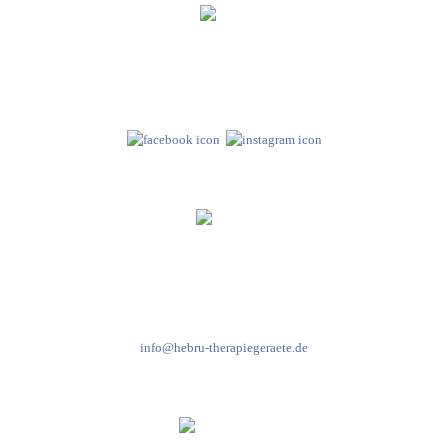
Hebru Therapiegeräte GmbH
Neuseser-Tal-Straße 7
97999 Igersheim
Folge uns auf
Kundenservice & Beratung
Mo-Do: 8:00-17:00 Uhr
Fr: 8:00-14:00 Uhr
+49 7931 2778
info@hebru-therapiegeraete.de
Sicheres Zahlen über