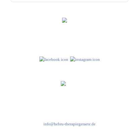
Hebru Therapiegeräte GmbH
Neuseser-Tal-Straße 7
97999 Igersheim
Folge uns auf
Kundenservice & Beratung
Mo-Do: 8:00-17:00 Uhr
Fr: 8:00-14:00 Uhr
+49 7931 2778
info@hebru-therapiegeraete.de