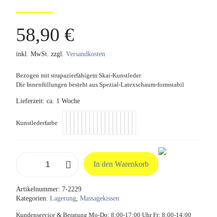
58,90
€
inkl. MwSt.
zzgl.
Versandkosten
Bezogen mit strapazierfähigem Skai-Kunstleder
Die Innenfüllungen besteht aus Spezial-Latexschaum-formstabil
Lieferzeit:
ca. 1 Woche
Kunstlederfarbe
Spezialschaumkissen
In den Warenkorb
Kunstleder,
38
x
Artikelnummer:
7-2229
28
Kategorien:
Lagerung
,
Massagekissen
x
7
Kundenservice & Beratung Mo-Do: 8:00-17:00 Uhr Fr: 8:00-14:00