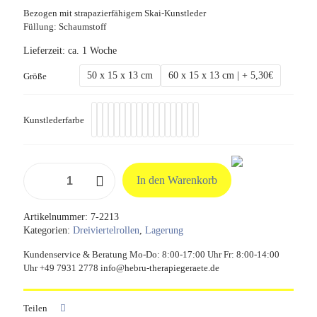
Bezogen mit strapazierfähigem Skai-Kunstleder
Füllung: Schaumstoff
Lieferzeit:
ca. 1 Woche
50 x 15 x 13 cm
60 x 15 x 13 cm | + 5,30€
Größe
Kunstlederfarbe
Dreiviertelrolle
In den Warenkorb
60/50
x
15
Artikelnummer:
7-2213
x
Kategorien:
Dreiviertelrollen
,
Lagerung
13
cm
Kundenservice & Beratung Mo-Do: 8:00-17:00 Uhr Fr: 8:00-14:00
Menge
Uhr +49 7931 2778 info@hebru-therapiegeraete.de
Teilen