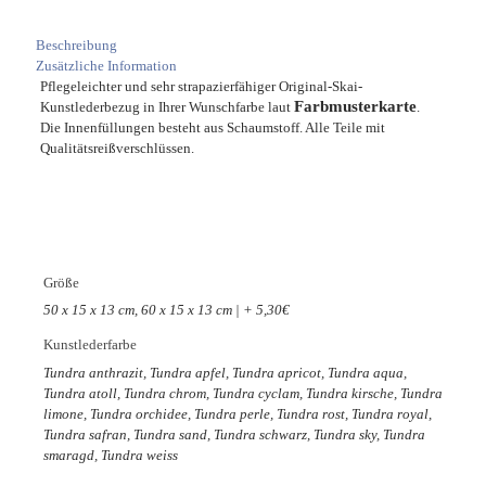
Beschreibung
Zusätzliche Information
Pflegeleichter und sehr strapazierfähiger Original-Skai-
Farbmusterkarte
Kunstlederbezug in Ihrer Wunschfarbe laut
.
Die Innenfüllungen besteht aus Schaumstoff. Alle Teile mit
Qualitätsreißverschlüssen.
Größe
50 x 15 x 13 cm, 60 x 15 x 13 cm | + 5,30€
Kunstlederfarbe
Tundra anthrazit, Tundra apfel, Tundra apricot, Tundra aqua,
Tundra atoll, Tundra chrom, Tundra cyclam, Tundra kirsche, Tundra
limone, Tundra orchidee, Tundra perle, Tundra rost, Tundra royal,
Tundra safran, Tundra sand, Tundra schwarz, Tundra sky, Tundra
smaragd, Tundra weiss