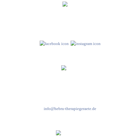
Hebru Therapiegeräte GmbH
Neuseser-Tal-Straße 7
97999 Igersheim
Folge uns auf
Kundenservice & Beratung
Mo-Do: 8:00-17:00 Uhr
Fr: 8:00-14:00 Uhr
+49 7931 2778
info@hebru-therapiegeraete.de
Sicheres Zahlen über