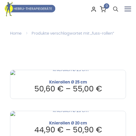
0
Home
Produkte verschlagwortet mit „fuss-rollen“
Knierollen Ø 25 cm
50,60
€
–
55,00
€
Knierollen Ø 20 cm
44,90
€
–
50,90
€