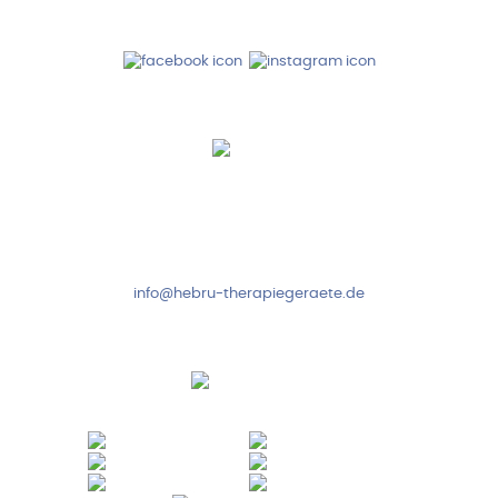
Folge uns auf
Kundenservice & Beratung
Mo-Do: 8:00-17:00 Uhr
Fr: 8:00-14:00 Uhr
+49 7931 2778
info@hebru-therapiegeraete.de
Sicheres Zahlen über