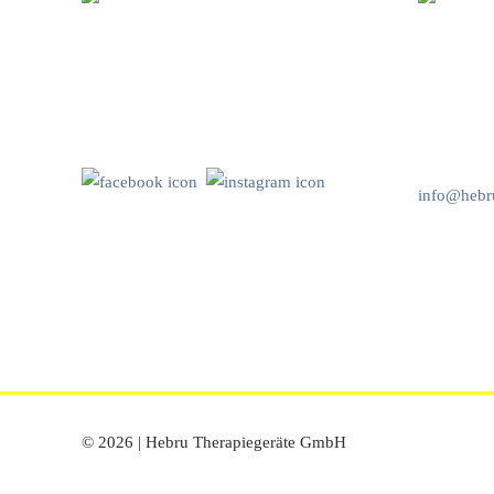
Hebru Therapiegeräte GmbH
Kundenser
Neuseser-Tal-Straße 7
Mo-Do: 8:
97999 Igersheim
Fr: 8:00-1
Folge uns auf
+49 7931 
info@hebru
© 2026 | Hebru Therapiegeräte GmbH