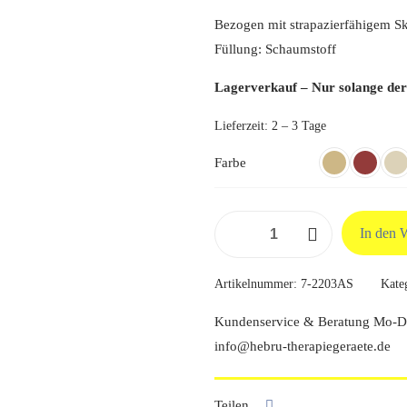
48,80
Bezogen mit strapazierfähigem Sk
Füllung: Schaumstoff
Lagerverkauf – Nur solange der
Lieferzeit:
2 – 3 Tage
Farbe
Knierollen
In den 
50
x
Artikelnummer:
7-2203AS
Kate
Ø18
cm
Kundenservice & Beratung Mo-Do
Menge
info@hebru-therapiegeraete.de
Teilen