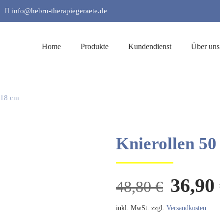
info@hebru-therapiegeraete.de
Home
Produkte
Kundendienst
Über uns
Ø18 cm
Knierollen 50
Urspr
36,90
48,80
€
Preis
war:
inkl. MwSt.
zzgl.
Versandkosten