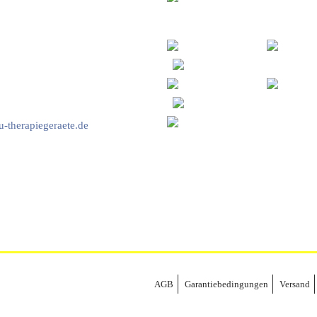
vice & Beratung
Sicheres Zahlen über
00-17:00 Uhr
4:00 Uhr
2778
-therapiegeraete.de
AGB
Garantiebedingungen
Versand