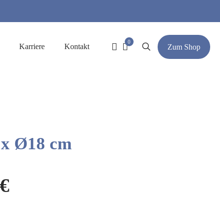
0
Karriere
Kontakt
Zum Shop
 x Ø18 cm
ünglicher
Aktueller
€
Preis
ist: