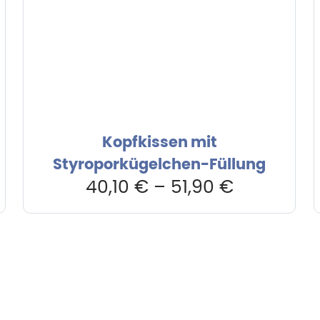
Kopfkissen mit
Styroporkügelchen-Füllung
40,10
€
–
51,90
€
rvice & Beratung
Sicheres Zahlen über
00-17:00 Uhr