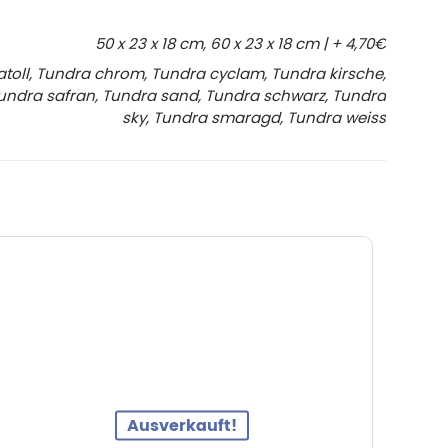
50 x 23 x 18 cm, 60 x 23 x 18 cm | + 4,70€
atoll, Tundra chrom, Tundra cyclam, Tundra kirsche,
 Tundra safran, Tundra sand, Tundra schwarz, Tundra
sky, Tundra smaragd, Tundra weiss
Ausverkauft!