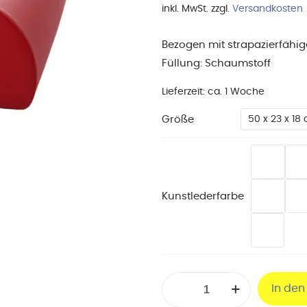
inkl. MwSt.
zzgl.
Versandkosten
Bezogen mit strapazierfähi
Füllung: Schaumstoff
Lieferzeit:
ca. 1 Woche
Größe
50 x 23 x 18
Kunstlederfarbe
Dreiviertelrolle
In de
60/50