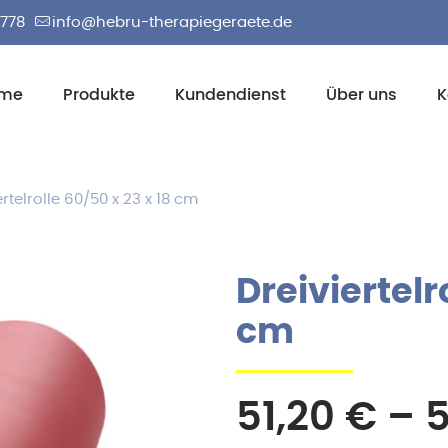
2778
info@hebru-therapiegeraete.de
me
Produkte
Kundendienst
Über uns
K
ertelrolle 60/50 x 23 x 18 cm
Dreiviertelr
cm
51,20
€
–