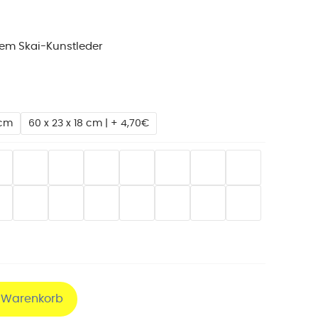
gem Skai-Kunstleder
 cm
60 x 23 x 18 cm | + 4,70€
n Warenkorb