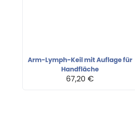
Arm-Lymph-Keil mit Auflage für
Handfläche
67,20
€
Hebru Therapiegeräte GmbH
Kundense
Neuseser-Tal-Straße 7
Mo-Do: 8: