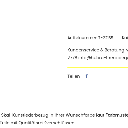
x
23
x
18
cm
Artikelnummer:
7-22135
Ka
Menge
Kundenservice & Beratung Mo-
2778 info@hebru-therapieg
Teilen
al-Skai-Kunstlederbezug in Ihrer Wunschfarbe laut
Farbmuste
Teile mit Qualitätsreißverschlüssen.