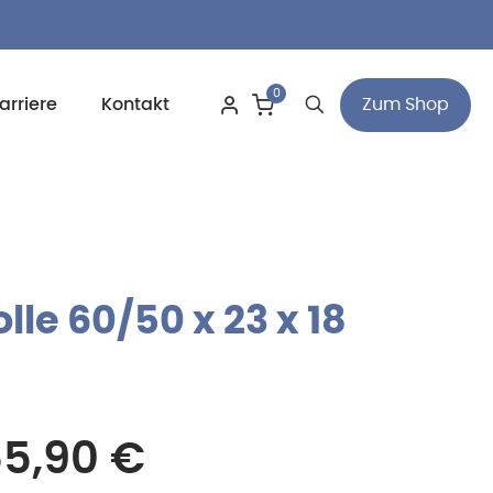
0
Zum Shop
arriere
Kontakt
olle 60/50 x 23 x 18
55,90
€