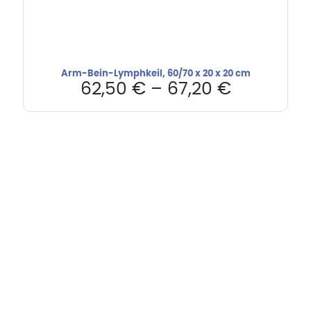
Arm-Bein-Lymphkeil, 60/70 x 20 x 20 cm
62,50
€
–
67,20
€
Hebru Therapiegeräte GmbH
Neuseser-Tal-Straße 7
97999 Igersheim
Folge uns auf