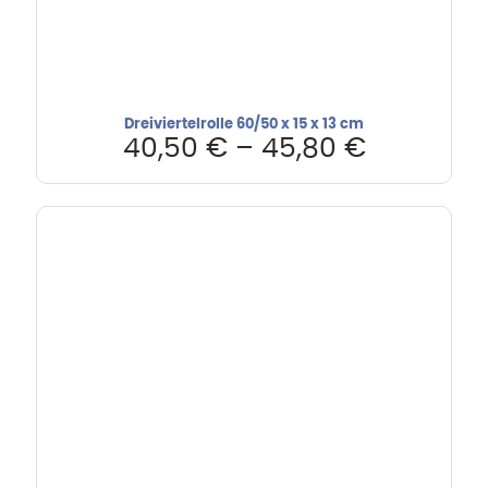
Dreiviertelrolle 60/50 x 15 x 13 cm
40,50
€
–
45,80
€