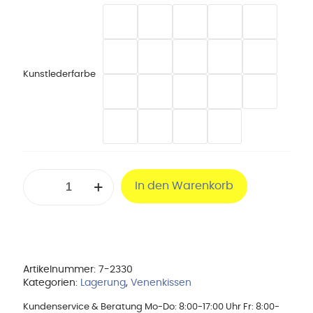
Kunstlederfarbe
Venenkissen
In den Warenkorb
78
x
50
x
20
cm
Menge
Artikelnummer:
7-2330
Kategorien:
Lagerung
,
Venenkissen
Kundenservice & Beratung Mo-Do: 8:00-17:00 Uhr Fr: 8:00-