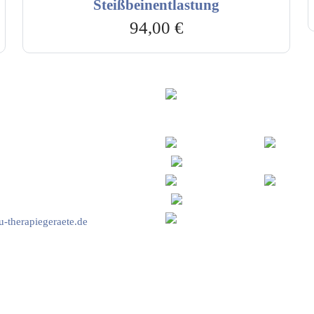
Steißbeinentlastung
94,00
€
vice & Beratung
Sicheres Zahlen über
00-17:00 Uhr
4:00 Uhr
2778
-therapiegeraete.de