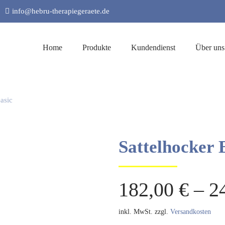
info@hebru-therapiegeraete.de
Home
Produkte
Kundendienst
Über uns
asic
Sattelhocker 
182,00
€
–
2
inkl. MwSt.
zzgl.
Versandkosten