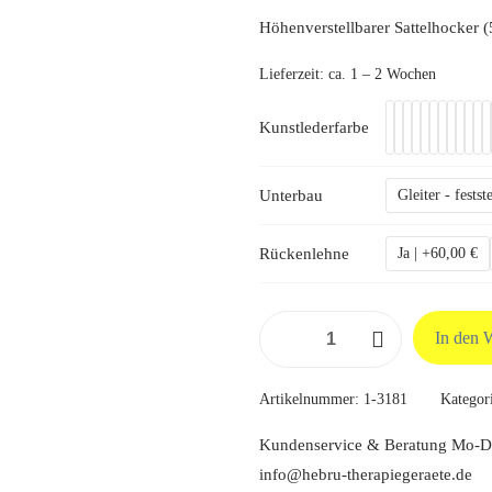
Höhenverstellbarer Sattelhocker 
Lieferzeit:
ca. 1 – 2 Wochen
Kunstlederfarbe
Unterbau
Gleiter - fests
Rückenlehne
Ja | +60,00 €
Sattelhocker
In den 
Basic
Menge
Artikelnummer:
1-3181
Kategor
Kundenservice & Beratung Mo-Do
info@hebru-therapiegeraete.de