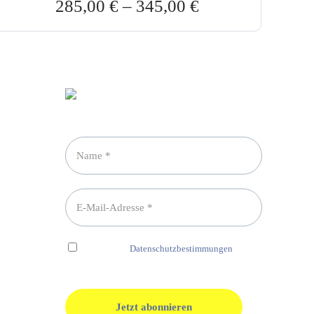
285,00
€
–
345,00
€
Newsletter abonnieren
Ich habe die
Datenschutzbestimmungen
gelesen und erkenne diese ausdrücklich an.