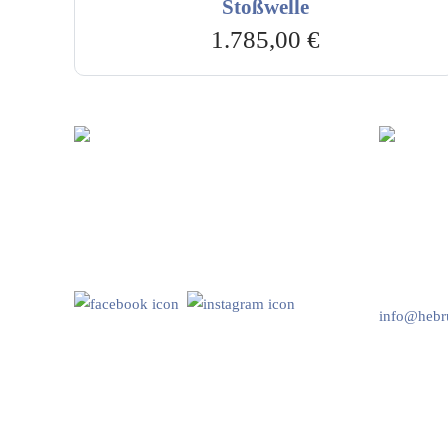
Stoßwelle
1.785,00
€
Hebru Therapiegeräte GmbH
Kundenser
Neuseser-Tal-Straße 7
Mo-Do: 8:
97999 Igersheim
Fr: 8:00-1
Folge uns auf
+49 7931 
info@hebru