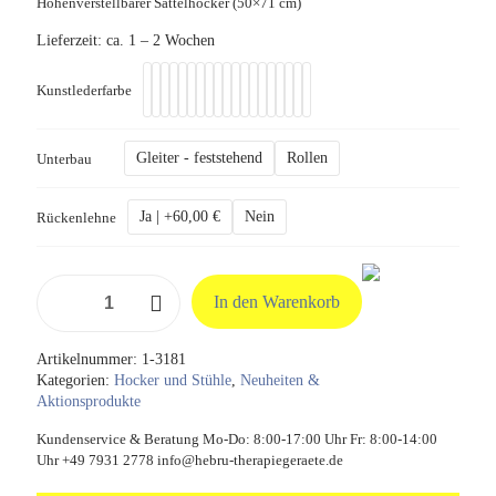
Höhenverstellbarer Sattelhocker (50×71 cm)
Lieferzeit:
ca. 1 – 2 Wochen
Kunstlederfarbe
Gleiter - feststehend
Rollen
Unterbau
Ja | +60,00 €
Nein
Rückenlehne
Sattelhocker
In den Warenkorb
Basic
Menge
Artikelnummer:
1-3181
Kategorien:
Hocker und Stühle
,
Neuheiten &
Aktionsprodukte
Kundenservice & Beratung Mo-Do: 8:00-17:00 Uhr Fr: 8:00-14:00
Uhr +49 7931 2778 info@hebru-therapiegeraete.de