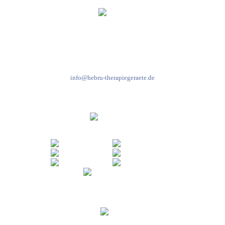
Kundenservice & Beratung
Mo-Do: 8:00-17:00 Uhr
Fr: 8:00-14:00 Uhr
+49 7931 2778
info@hebru-therapiegeraete.de
Sicheres Zahlen über
Newsletter abonnieren