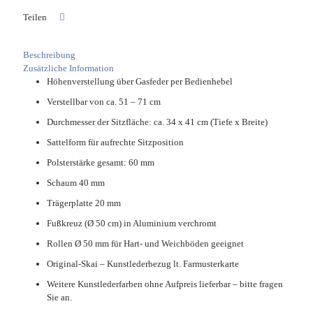
Teilen
Beschreibung
Zusätzliche Information
Höhenverstellung über Gasfeder per Bedienhebel
Verstellbar von ca. 51 – 71 cm
Durchmesser der Sitzfläche: ca. 34 x 41 cm (Tiefe x Breite)
Sattelform für aufrechte Sitzposition
Polsterstärke gesamt: 60 mm
Schaum 40 mm
Trägerplatte 20 mm
Fußkreuz (Ø 50 cm) in Aluminium verchromt
Rollen Ø 50 mm für Hart- und Weichböden geeignet
Original-Skai – Kunstlederbezug lt. Farmusterkarte
Weitere Kunstlederfarben ohne Aufpreis lieferbar – bitte fragen
Sie an.