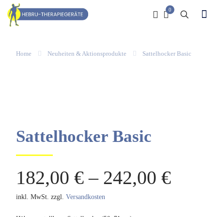
0
Home
Neuheiten & Aktionsprodukte
Sattelhocker Basic
Sattelhocker Basic
182,00
€
–
242,00
€
inkl. MwSt.
zzgl.
Versandkosten