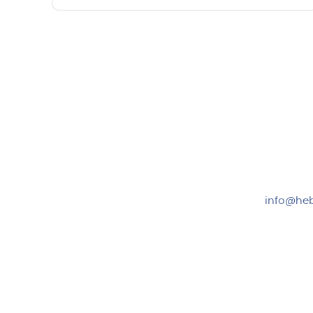
Hebru Therapiegeräte GmbH
Kundense
Neuseser-Tal-Straße 7
Mo-Do: 8:
97999 Igersheim
Fr: 8:00-1
Folge uns auf
+49 7931
info@heb