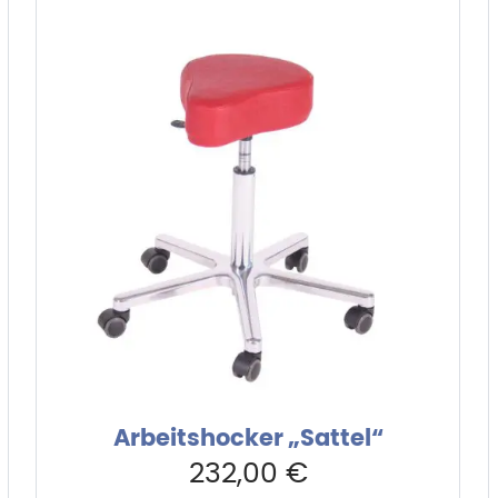
 €.
Arbeitshocker „Sattel“
232,00
€