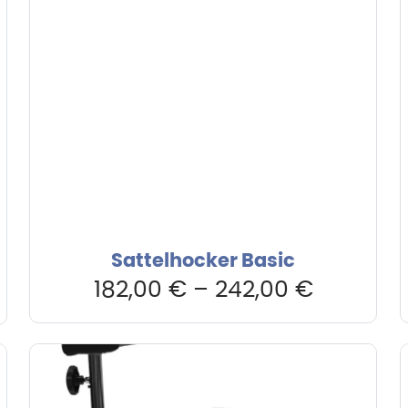
Sattelhocker Basic
er
182,00
€
–
242,00
€
 €.