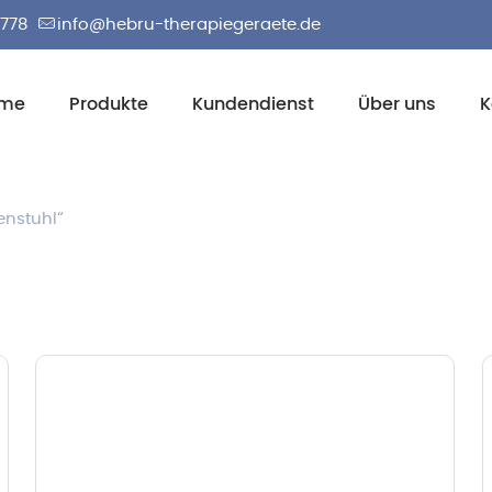
2778
info@hebru-therapiegeraete.de
me
Produkte
Kundendienst
Über uns
K
enstuhl“