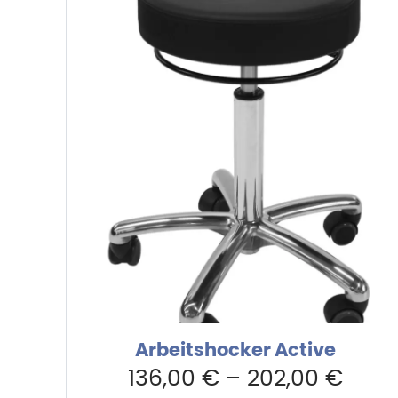
199,00 €
189,05
Arbeitshocker Active
136,00
€
–
202,00
€