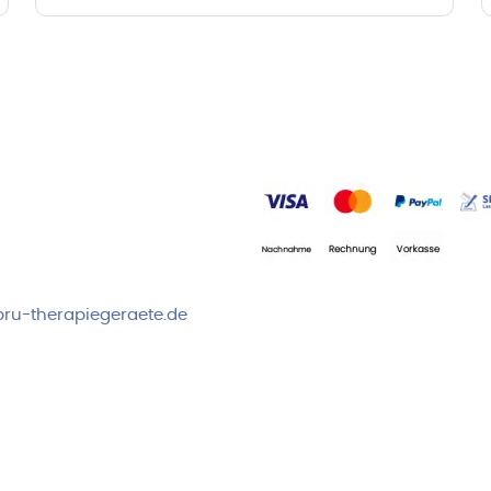
rvice & Beratung
Sicheres Zahlen über
00-17:00 Uhr
4:00 Uhr
 2778
ru-therapiegeraete.de