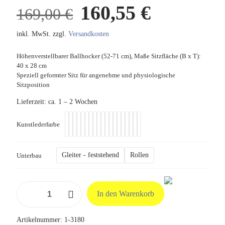
Ursprünglicher
Aktuelle
160,55
€
169,00
€
Preis
Preis
inkl. MwSt.
zzgl.
Versandkosten
war:
ist:
169,00 €
160,55 €
Höhenverstellbarer Ballhocker (52-71 cm), Maße Sitzfläche (B x T):
40 x 28 cm
Speziell geformter Sitz für angenehme und physiologische
Sitzposition
Lieferzeit:
ca. 1 – 2 Wochen
Kunstlederfarbe
Gleiter - feststehend
Rollen
Unterbau
Arbeitshocker
In den Warenkorb
Jockey
Menge
Artikelnummer:
1-3180