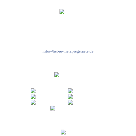
Kundenservice & Beratung
Mo-Do: 8:00-17:00 Uhr
Fr: 8:00-14:00 Uhr
+49 7931 2778
info@hebru-therapiegeraete.de
Sicheres Zahlen über