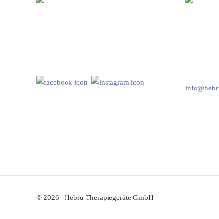
Hebru Therapiegeräte GmbH
Kundenser
Neuseser-Tal-Straße 7
Mo-Do: 8:
97999 Igersheim
Fr: 8:00-1
Folge uns auf
+49 7931 
info@hebru
© 2026 | Hebru Therapiegeräte GmbH