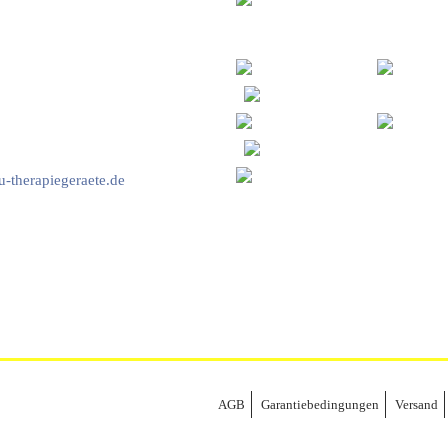
vice & Beratung
Sicheres Zahlen über
00-17:00 Uhr
4:00 Uhr
2778
-therapiegeraete.de
AGB
Garantiebedingungen
Versand