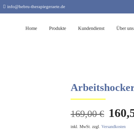
info@hebru-therapiegeraete.de
Home
Produkte
Kundendienst
Über uns
Arbeitshocke
Ursp
160,
169,00
€
Preis
war:
inkl. MwSt.
zzgl.
Versandkosten