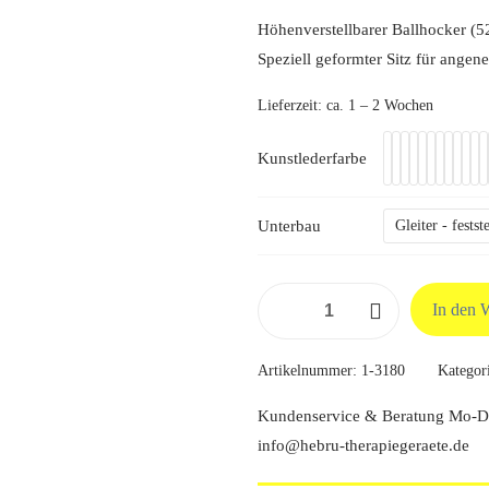
169,
Höhenverstellbarer Ballhocker (5
Speziell geformter Sitz für angen
Lieferzeit:
ca. 1 – 2 Wochen
Kunstlederfarbe
Unterbau
Gleiter - fests
Arbeitshocker
In den 
Jockey
Menge
Artikelnummer:
1-3180
Kategor
Kundenservice & Beratung Mo-Do
info@hebru-therapiegeraete.de