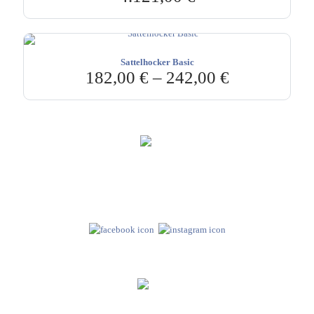
Sattelhocker Basic
182,00
€
–
242,00
€
Hebru Therapiegeräte GmbH
Neuseser-Tal-Straße 7
97999 Igersheim
Folge uns auf
Kundenservice & Beratung
Mo-Do: 8:00-17:00 Uhr