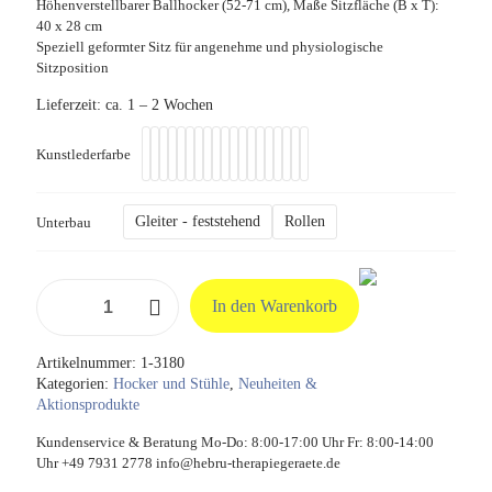
169,00 €
160,55 €
Höhenverstellbarer Ballhocker (52-71 cm), Maße Sitzfläche (B x T):
40 x 28 cm
Speziell geformter Sitz für angenehme und physiologische
Sitzposition
Lieferzeit:
ca. 1 – 2 Wochen
Kunstlederfarbe
Gleiter - feststehend
Rollen
Unterbau
Arbeitshocker
In den Warenkorb
Jockey
Menge
Artikelnummer:
1-3180
Kategorien:
Hocker und Stühle
,
Neuheiten &
Aktionsprodukte
Kundenservice & Beratung Mo-Do: 8:00-17:00 Uhr Fr: 8:00-14:00
Uhr +49 7931 2778 info@hebru-therapiegeraete.de