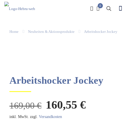
0
Home
Neuheiten & Aktionsprodukte
Arbeitshocker Jockey
Arbeitshocker Jockey
Ursprünglicher
Aktuelle
160,55
€
169,00
€
Preis
Preis
inkl. MwSt.
zzgl.
Versandkosten
war:
ist: