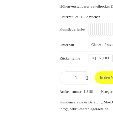
Höhenverstellbarer Sattelhocker 
Lieferzeit:
ca. 1 – 2 Wochen
Kunstlederfarbe
Unterbau
Gleiter - fests
Rückenlehne
Ja | +60,00 €
Sattelhocker
In den 
Basic
Menge
Artikelnummer:
1-3181
Kategor
Kundenservice & Beratung Mo-Do
info@hebru-therapiegeraete.de