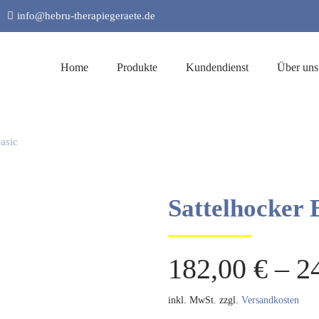
info@hebru-therapiegeraete.de
Home
Produkte
Kundendienst
Über uns
asic
Sattelhocker 
182,00
€
–
2
inkl. MwSt.
zzgl.
Versandkosten