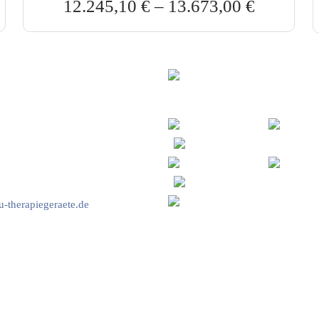
12.245,10
€
–
13.673,00
€
vice & Beratung
Sicheres Zahlen über
00-17:00 Uhr
4:00 Uhr
2778
-therapiegeraete.de