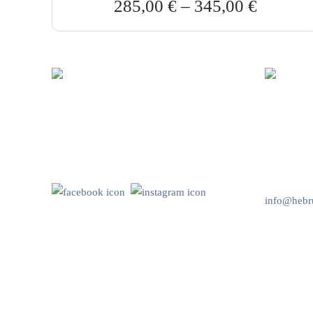
285,00
€
–
345,00
€
Hebru Therapiegeräte GmbH
Kundenser
Neuseser-Tal-Straße 7
Mo-Do: 8:
97999 Igersheim
Fr: 8:00-1
Folge uns auf
+49 7931 
info@hebru