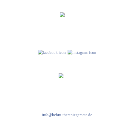
Hebru Therapiegeräte GmbH
Neuseser-Tal-Straße 7
97999 Igersheim
Folge uns auf
Kundenservice & Beratung
Mo-Do: 8:00-17:00 Uhr
Fr: 8:00-14:00 Uhr
+49 7931 2778
info@hebru-therapiegeraete.de