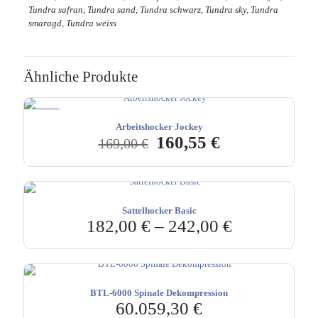
Tundra safran, Tundra sand, Tundra schwarz, Tundra sky, Tundra
smaragd, Tundra weiss
Ähnliche Produkte
-5%
Arbeitshocker Jockey
Ursprünglicher
Aktueller
160,55
€
169,00
€
Preis
Preis
war:
ist:
169,00 €
160,55 €.
Sattelhocker Basic
182,00
€
–
242,00
€
BTL-6000 Spinale Dekompression
60.059,30
€