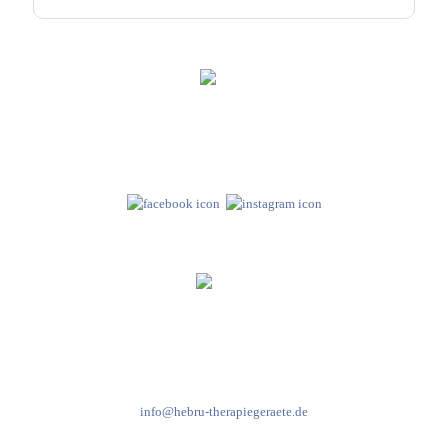
Hebru Therapiegeräte GmbH
Neuseser-Tal-Straße 7
97999 Igersheim
Folge uns auf
Kundenservice & Beratung
Mo-Do: 8:00-17:00 Uhr
Fr: 8:00-14:00 Uhr
+49 7931 2778
info@hebru-therapiegeraete.de