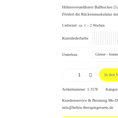
199,
Höhenverstellbarer Ballhocker (
Fördert die Rückenmuskulatur du
Lieferzeit:
ca. 1 – 2 Wochen
Kunstlederfarbe
Unterbau
Gleiter - fests
Ballhocker
In den 
Menge
Artikelnummer:
1-3178
Kategor
Kundenservice & Beratung Mo-Do
info@hebru-therapiegeraete.de