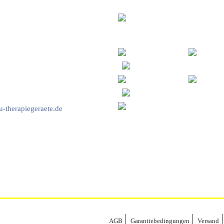
vice & Beratung
Sicheres Zahlen über
00-17:00 Uhr
4:00 Uhr
2778
-therapiegeraete.de
AGB
Garantiebedingungen
Versand