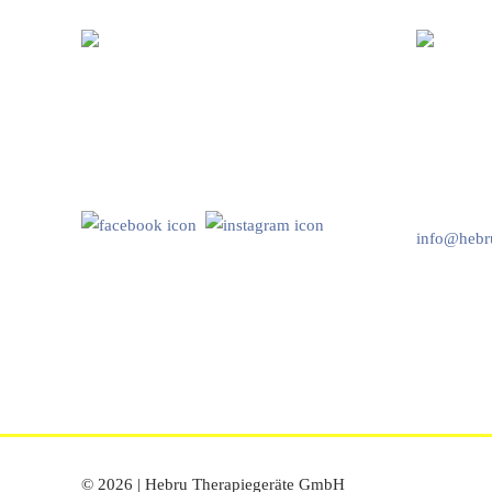
Hebru Therapiegeräte GmbH
Kundenser
Neuseser-Tal-Straße 7
Mo-Do: 8:
97999 Igersheim
Fr: 8:00-1
Folge uns auf
+49 7931 
info@hebru
© 2026 | Hebru Therapiegeräte GmbH