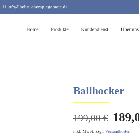
info@hebru-therapiegeraete.de
Home
Produkte
Kundendienst
Über uns
Ballhocker
Ursp
189,
199,00
€
Preis
war:
inkl. MwSt.
zzgl.
Versandkosten