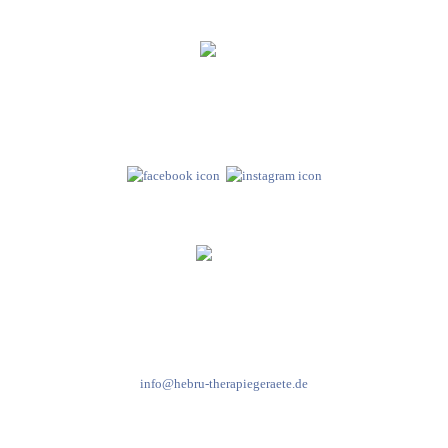
Hebru Therapiegeräte GmbH
Neuseser-Tal-Straße 7
97999 Igersheim
Folge uns auf
Kundenservice & Beratung
Mo-Do: 8:00-17:00 Uhr
Fr: 8:00-14:00 Uhr
+49 7931 2778
info@hebru-therapiegeraete.de