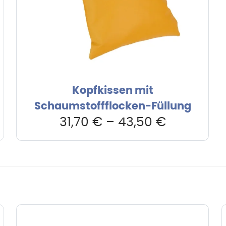
Kopfkissen mit
Schaumstoffflocken-Füllung
31,70
€
–
43,50
€