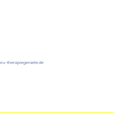
rvice & Beratung
Sicheres Zahlen über
00-17:00 Uhr
4:00 Uhr
 2778
ru-therapiegeraete.de