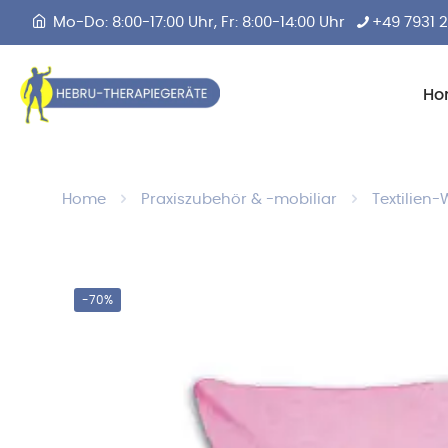
Mo-Do: 8:00-17:00 Uhr, Fr: 8:00-14:00 Uhr
+49 7931 
Ho
Home
Praxiszubehör & -mobiliar
Textilien
-70%