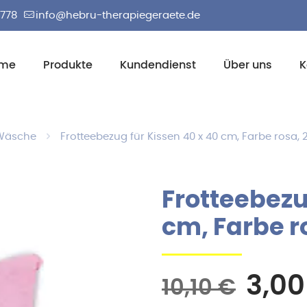
2778
info@hebru-therapiegeraete.de
me
Produkte
Kundendienst
Über uns
K
-Wäsche
Frotteebezug für Kissen 40 x 40 cm, Farbe rosa,
Frotteebezu
cm, Farbe r
Ursp
3,0
10,10
€
Prei