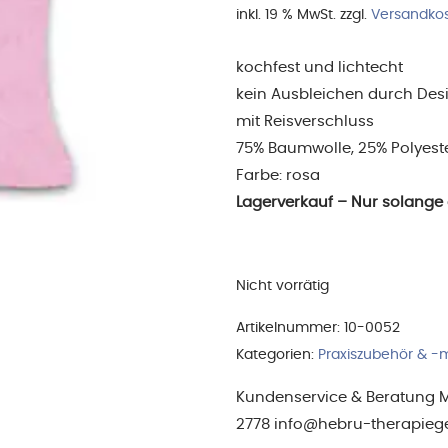
inkl. 19 % MwSt.
zzgl.
Versandko
war:
10,1
kochfest und lichtecht
kein Ausbleichen durch Desi
mit Reisverschluss
75% Baumwolle, 25% Polyest
Farbe: rosa
Lagerverkauf – Nur solange d
Nicht vorrätig
Artikelnummer:
10-0052
Kategorien:
Praxiszubehör & -m
Kundenservice & Beratung Mo-
2778 info@hebru-therapieg