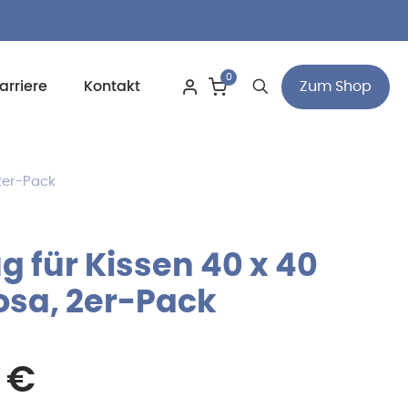
0
Zum Shop
arriere
Kontakt
 2er-Pack
g für Kissen 40 x 40
osa, 2er-Pack
rünglicher
Aktueller
0
€
s
Preis