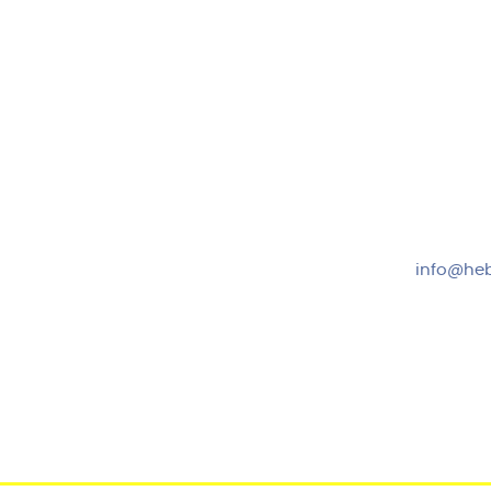
Hebru Therapiegeräte GmbH
Kundense
Neuseser-Tal-Straße 7
Mo-Do: 8:
97999 Igersheim
Fr: 8:00-1
Folge uns auf
+49 7931
info@heb