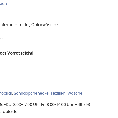
sten
ist:
0 €
3,00 €.
nfektionsmittel, Chlorwäsche
er
er Vorrat reicht!
obiliar
,
Schnäppchenecke
,
Textilien-Wäsche
Do: 8:00-17:00 Uhr Fr: 8:00-14:00 Uhr +49 7931
eraete.de