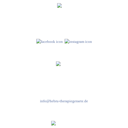
Hebru Therapiegeräte GmbH
Neuseser-Tal-Straße 7
97999 Igersheim
Folge uns auf
Kundenservice & Beratung
Mo-Do: 8:00-17:00 Uhr
Fr: 8:00-14:00 Uhr
+49 7931 2778
info@hebru-therapiegeraete.de