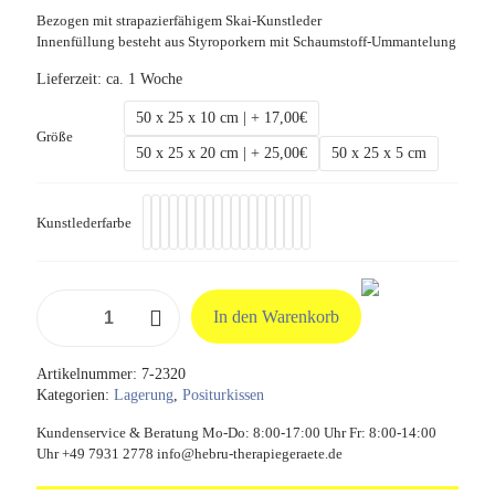
Bezogen mit strapazierfähigem Skai-Kunstleder
Innenfüllung besteht aus Styroporkern mit Schaumstoff-Ummantelung
Lieferzeit:
ca. 1 Woche
50 x 25 x 10 cm | + 17,00€
Größe
50 x 25 x 20 cm | + 25,00€
50 x 25 x 5 cm
Kunstlederfarbe
Positurkissen,
In den Warenkorb
Länge
50
cm
Artikelnummer:
7-2320
Menge
Kategorien:
Lagerung
,
Positurkissen
Kundenservice & Beratung Mo-Do: 8:00-17:00 Uhr Fr: 8:00-14:00
Uhr +49 7931 2778 info@hebru-therapiegeraete.de