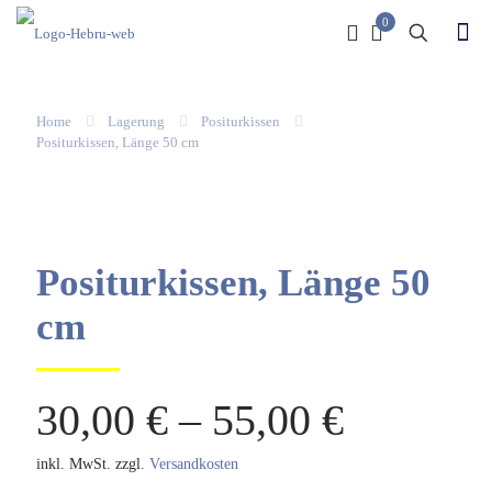
0
Home
Lagerung
Positurkissen
Positurkissen, Länge 50 cm
Positurkissen, Länge 50
cm
30,00
€
–
55,00
€
inkl. MwSt.
zzgl.
Versandkosten