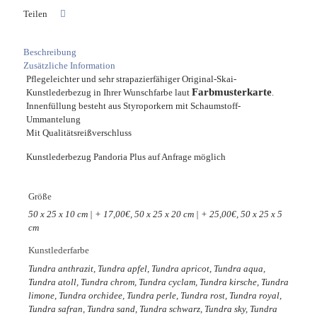
Teilen
Beschreibung
Zusätzliche Information
Pflegeleichter und sehr strapazierfähiger Original-Skai-
Farbmusterkarte
Kunstlederbezug in Ihrer Wunschfarbe laut
.
Innenfüllung besteht aus Styroporkern mit Schaumstoff-
Ummantelung
Mit Qualitätsreißverschluss
Kunstlederbezug Pandoria Plus auf Anfrage möglich
Größe
50 x 25 x 10 cm | + 17,00€, 50 x 25 x 20 cm | + 25,00€, 50 x 25 x 5
cm
Kunstlederfarbe
Tundra anthrazit, Tundra apfel, Tundra apricot, Tundra aqua,
Tundra atoll, Tundra chrom, Tundra cyclam, Tundra kirsche, Tundra
limone, Tundra orchidee, Tundra perle, Tundra rost, Tundra royal,
Tundra safran, Tundra sand, Tundra schwarz, Tundra sky, Tundra