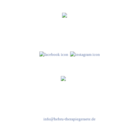
Hebru Therapiegeräte GmbH
Neuseser-Tal-Straße 7
97999 Igersheim
Folge uns auf
Kundenservice & Beratung
Mo-Do: 8:00-17:00 Uhr
Fr: 8:00-14:00 Uhr
+49 7931 2778
info@hebru-therapiegeraete.de