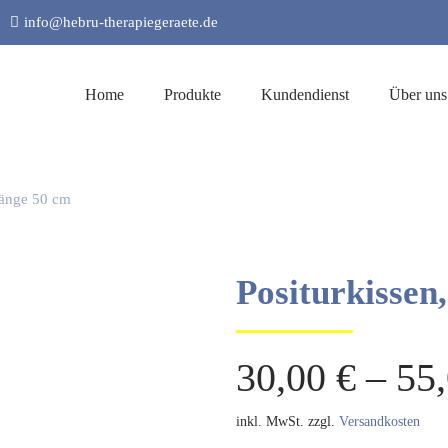
info@hebru-therapiegeraete.de
Home
Produkte
Kundendienst
Über uns
Länge 50 cm
Positurkissen
30,00
€
–
55
inkl. MwSt.
zzgl.
Versandkosten