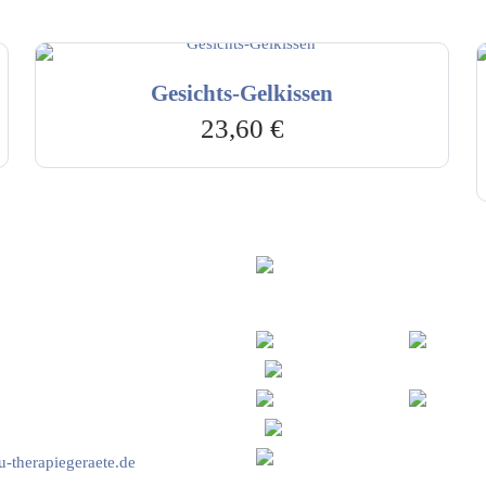
Gesichts-Gelkissen
23,60
€
vice & Beratung
Sicheres Zahlen über
00-17:00 Uhr
4:00 Uhr
2778
-therapiegeraete.de