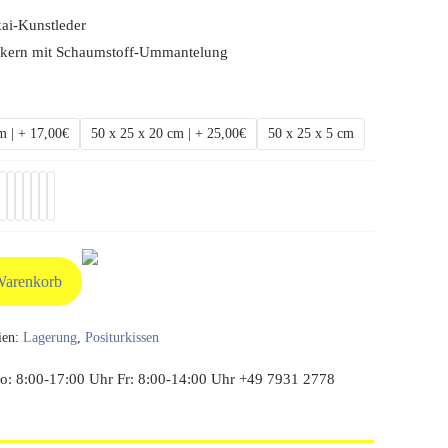
ai-Kunstleder
orkern mit Schaumstoff-Ummantelung
m | + 17,00€
50 x 25 x 20 cm | + 25,00€
50 x 25 x 5 cm
Warenkorb
ien:
Lagerung
,
Positurkissen
: 8:00-17:00 Uhr Fr: 8:00-14:00 Uhr +49 7931 2778