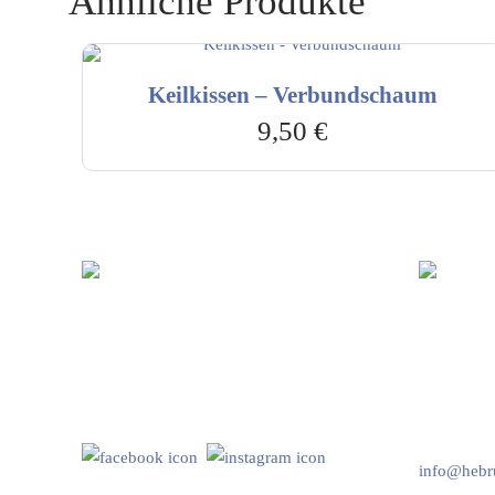
Ähnliche Produkte
Keilkissen – Verbundschaum
9,50
€
Hebru Therapiegeräte GmbH
Kundenser
Neuseser-Tal-Straße 7
Mo-Do: 8:
97999 Igersheim
Fr: 8:00-1
Folge uns auf
+49 7931 
info@hebru