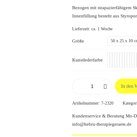
Bezogen mit strapazierfähigem Sk
Innenfüllung besteht aus Styrop
Lieferzeit:
ca. 1 Woche
Größe
50 x 25 x 10 c
Kunstlederfarbe
Positurkissen,
In den 
Länge
50
Artikelnummer:
7-2320
Kategor
cm
Menge
Kundenservice & Beratung Mo-Do
info@hebru-therapiegeraete.de