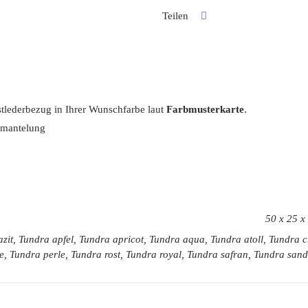
Teilen
nstlederbezug in Ihrer Wunschfarbe laut
Farbmusterkarte
.
mmantelung
50 x 25 x
zit, Tundra apfel, Tundra apricot, Tundra aqua, Tundra atoll, Tundra
e, Tundra perle, Tundra rost, Tundra royal, Tundra safran, Tundra sa