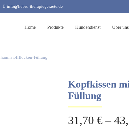
info@hebru-therapiegeraete.de
Home
Produkte
Kundendienst
Über uns
chaumstoffflocken-Füllung
Kopfkissen mi
Füllung
31,70
€
–
43