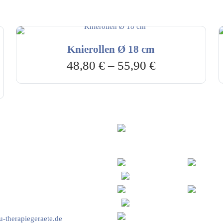
Knierollen Ø 18 cm
48,80
€
–
55,90
€
vice & Beratung
Sicheres Zahlen über
00-17:00 Uhr
4:00 Uhr
2778
-therapiegeraete.de