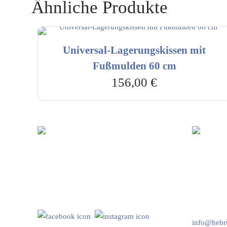
Ähnliche Produkte
Universal-Lagerungskissen mit
Fußmulden 60 cm
156,00
€
Hebru Therapiegeräte GmbH
Kundenser
Neuseser-Tal-Straße 7
Mo-Do: 8:
97999 Igersheim
Fr: 8:00-1
Folge uns auf
+49 7931 
info@hebru