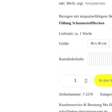
inkl. MwSt.
zzgl.
Versandkosten
Bezogen mit strapazierfähigem Sk
Füllung Schaumstoffflocken
Lieferzeit:
ca. 1 Woche
Größe
40 x 40 cm
Kunstlederfarbe
Kopfkissen
In den 
mit
Schaumstoffflocken-
Artikelnummer:
7-2370
Kategor
Füllung
Menge
Kundenservice & Beratung Mo-Do
info@hebru-therapiegeraete.de