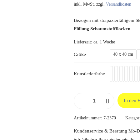
inkl. MwSt.
zzgl.
Versandkosten
Bezogen mit strapazierfähigem Sk
Füllung Schaumstoffflocken
Lieferzeit:
ca. 1 Woche
Größe
40 x 40 cm
Kunstlederfarbe
Kopfkissen
In den 
mit
Schaumstoffflocken-
Artikelnummer:
7-2370
Kategor
Füllung
Menge
Kundenservice & Beratung Mo-Do
info@hebru-therapiegeraete.de