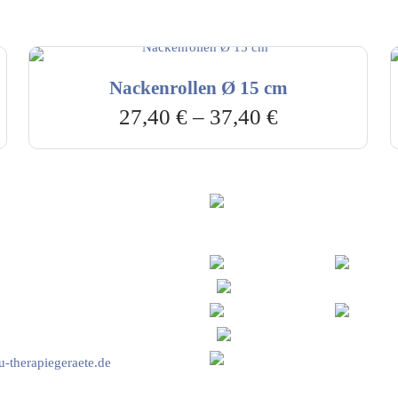
Nackenrollen Ø 15 cm
27,40
€
–
37,40
€
vice & Beratung
Sicheres Zahlen über
00-17:00 Uhr
4:00 Uhr
2778
-therapiegeraete.de