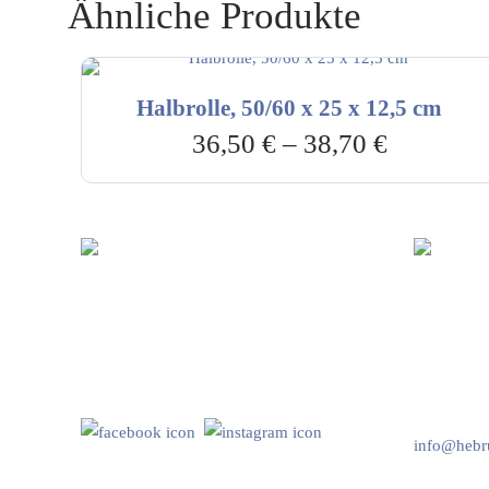
Ähnliche Produkte
Halbrolle, 50/60 x 25 x 12,5 cm
36,50
€
–
38,70
€
Hebru Therapiegeräte GmbH
Kundenser
Neuseser-Tal-Straße 7
Mo-Do: 8:
97999 Igersheim
Fr: 8:00-1
Folge uns auf
+49 7931 
info@hebru