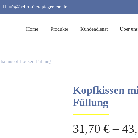
info@hebru-therapiegeraete.de
Home
Produkte
Kundendienst
Über uns
chaumstoffflocken-Füllung
Kopfkissen mi
Füllung
31,70
€
–
43