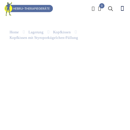
0
Home
Lagerung
Kopfkissen
Kopfkissen mit Styroporkügelchen-Füllung