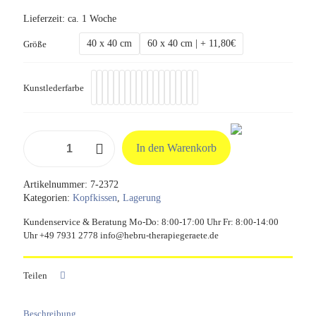
Lieferzeit:
ca. 1 Woche
40 x 40 cm
60 x 40 cm | + 11,80€
Größe
Kunstlederfarbe
Kopfkissen
In den Warenkorb
mit
Styroporkügelchen-
Füllung
Artikelnummer:
7-2372
Menge
Kategorien:
Kopfkissen
,
Lagerung
Kundenservice & Beratung Mo-Do: 8:00-17:00 Uhr Fr: 8:00-14:00
Uhr +49 7931 2778 info@hebru-therapiegeraete.de
Teilen
Beschreibung