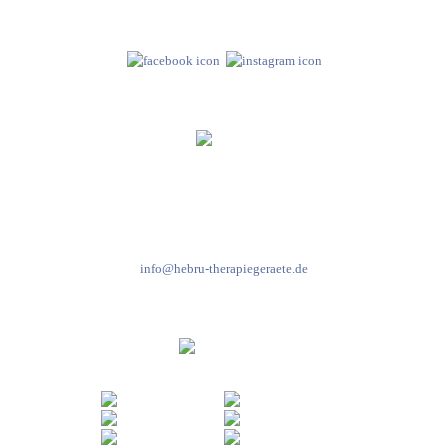
Folge uns auf
Kundenservice & Beratung
Mo-Do: 8:00-17:00 Uhr
Fr: 8:00-14:00 Uhr
+49 7931 2778
info@hebru-therapiegeraete.de
Sicheres Zahlen über