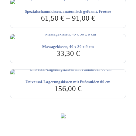
Spezialschaumkissen, anatomisch geformt, Frottee
61,50
€
–
91,00
€
Massagekissen, 40 x 30 x 9 cm
33,30
€
Universal-Lagerungskissen mit Fußmulden 60 cm
156,00
€
Hebru Therapiegeräte GmbH
Neuseser-Tal-Straße 7
97999 Igersheim