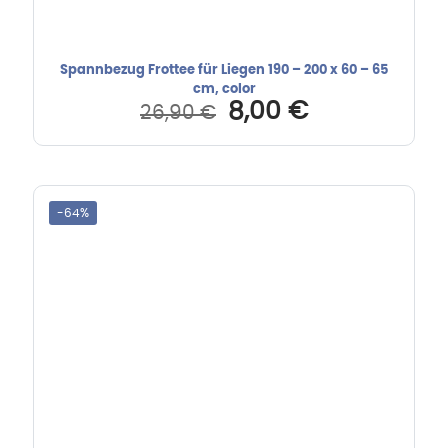
Spannbezug Frottee für Liegen 190 – 200 x 60 – 65
cm, color
Ursprünglicher
Aktueller
8,00
€
26,90
€
Preis
Preis
war:
ist:
26,90 €
8,00 €.
-64%