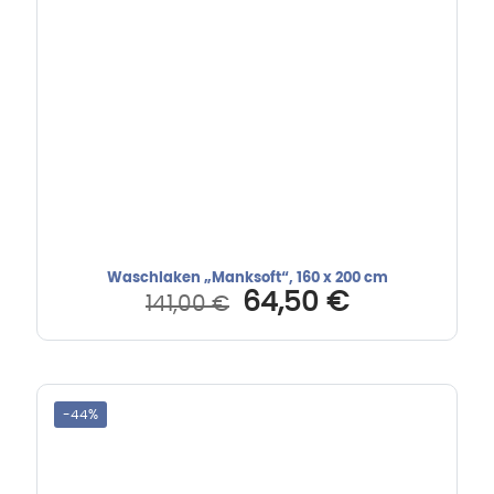
Waschlaken „Manksoft“, 160 x 200 cm
Ursprünglicher
Aktueller
64,50
€
141,00
€
Preis
Preis
war:
ist:
141,00 €
64,50 €.
-44%