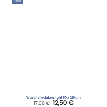
-26%
Waschvlieslaken light 80 x 210 cm
Ursprünglicher
Aktueller
12,50
€
17,00
€