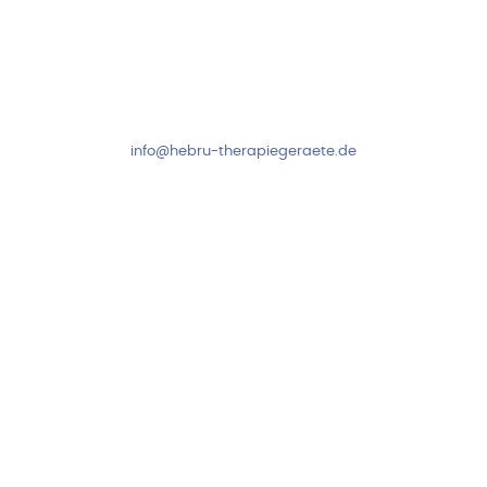
Kundenservice & Beratung
Mo-Do: 8:00-17:00 Uhr
Fr: 8:00-14:00 Uhr
+49 7931 2778
info@hebru-therapiegeraete.de
Sicheres Zahlen über