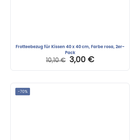
Frotteebezug für Kissen 40 x 40 cm, Farbe rosa, 2er-
Pack
Ursprünglicher
Aktueller
3,00
€
10,10
€
Preis
Preis
war:
ist:
10,10 €
3,00 €.
-70%