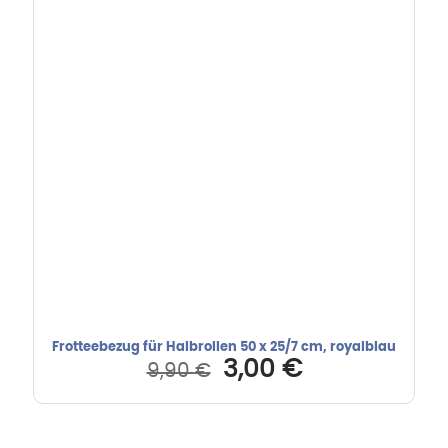
Frotteebezug für Halbrollen 50 x 25/7 cm, royalblau
Ursprünglicher
Aktueller
3,00
€
9,90
€
Preis
Preis
war:
ist:
9,90 €
3,00 €.