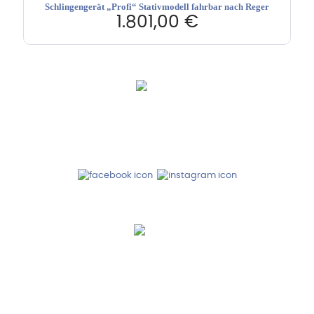
Schlingengerät „Profi“ Stativmodell fahrbar nach Reger
1.801,00
€
Hebru Therapiegeräte GmbH
Neuseser-Tal-Straße 7
97999 Igersheim
Folge uns auf
Kundenservice & Beratung
Mo-Do: 8:00-17:00 Uhr
Fr: 8:00-14:00 Uhr
+49 7931 2778