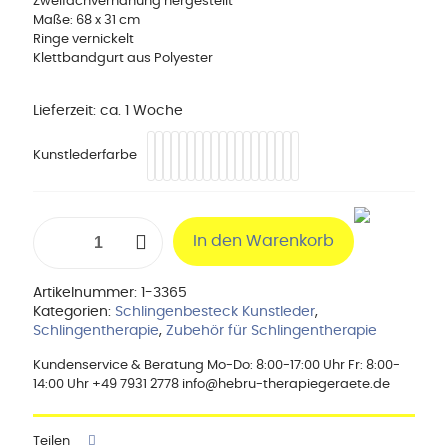
Zweifachvernähung hergestellt
Maße: 68 x 31 cm
Ringe vernickelt
Klettbandgurt aus Polyester
Lieferzeit:
ca. 1 Woche
Kunstlederfarbe
Beckentraktionsschlinge
In den Warenkorb
5
Ringe
aus
Artikelnummer:
1-3365
Original
Kategorien:
Schlingenbesteck Kunstleder
,
Skai
Schlingentherapie
,
Zubehör für Schlingentherapie
Kunstleder
Menge
Kundenservice & Beratung Mo-Do: 8:00-17:00 Uhr Fr: 8:00-
14:00 Uhr +49 7931 2778 info@hebru-therapiegeraete.de
Teilen