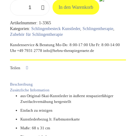
Beckentraktionsschlinge
In den Warenkorb
5
Ringe
aus
Artikelnummer:
1-3365
Original
Kategorien:
Schlingenbesteck Kunstleder
,
Schlingentherapie
,
Skai
Zubehör für Schlingentherapie
Kunstleder
Menge
Kundenservice & Beratung Mo-Do: 8:00-17:00 Uhr Fr: 8:00-14:00
Uhr +49 7931 2778 info@hebru-therapiegeraete.de
Teilen
Beschreibung
Zusätzliche Information
aus Original-Skai-Kunstleder in äußerst strapazierfähiger
Zweifachvernähung hergestellt
Einfach zu reinigen
Kunstlederbezug lt. Farbmusterkarte
Maße: 68 x 31 cm