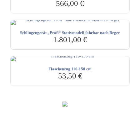
566,00
€
Schlingengerät „Profi“ Stativmodell fahrbar nach Reger
1.801,00
€
Flaschenzug 110-150 cm
53,50
€
Hebru Therapiegeräte GmbH
Neuseser-Tal-Straße 7
97999 Igersheim
Folge uns auf