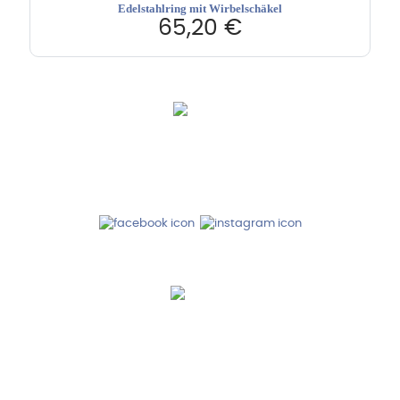
Edelstahlring mit Wirbelschäkel
65,20
€
Hebru Therapiegeräte GmbH
Neuseser-Tal-Straße 7
97999 Igersheim
Folge uns auf
Kundenservice & Beratung
Mo-Do: 8:00-17:00 Uhr
Fr: 8:00-14:00 Uhr
+49 7931 2778