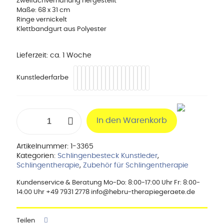
Zweifachvernähung hergestellt
Maße: 68 x 31 cm
Ringe vernickelt
Klettbandgurt aus Polyester
Lieferzeit:
ca. 1 Woche
Kunstlederfarbe
Beckentraktionsschlinge
In den Warenkorb
5
Ringe
aus
Artikelnummer:
1-3365
Original
Kategorien:
Schlingenbesteck Kunstleder
,
Skai
Schlingentherapie
,
Zubehör für Schlingentherapie
Kunstleder
Menge
Kundenservice & Beratung Mo-Do: 8:00-17:00 Uhr Fr: 8:00-
14:00 Uhr +49 7931 2778 info@hebru-therapiegeraete.de
Teilen