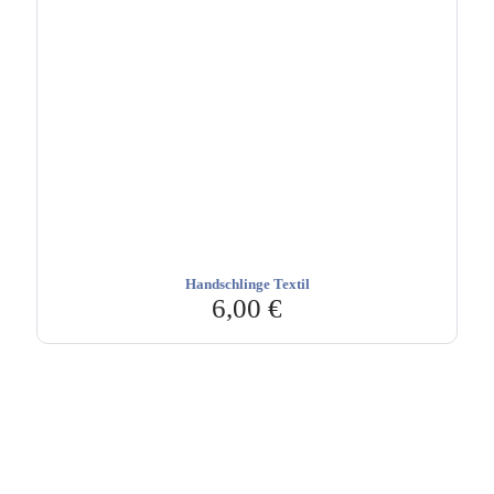
Handschlinge Textil
6,00
€
Hebru Therapiegeräte GmbH
Neuseser-Tal-Straße 7