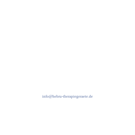
97999 Igersheim
Folge uns auf
Kundenservice & Beratung
Mo-Do: 8:00-17:00 Uhr
Fr: 8:00-14:00 Uhr
+49 7931 2778
info@hebru-therapiegeraete.de
Sicheres Zahlen über