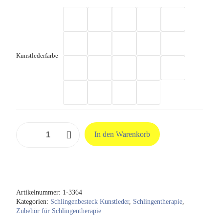
Kunstlederfarbe
Beckenschlinge
In den Warenkorb
7
Ringe
aus
Original
Skai
Kunstleder
Menge
Artikelnummer:
1-3364
Kategorien:
Schlingenbesteck Kunstleder
,
Schlingentherapie
,
Zubehör für Schlingentherapie