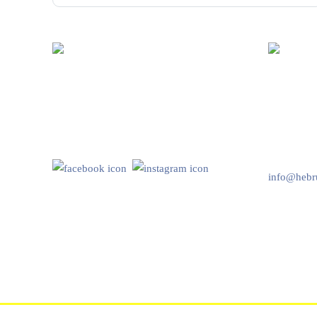
Hebru Therapiegeräte GmbH
Kundenser
Neuseser-Tal-Straße 7
Mo-Do: 8:
97999 Igersheim
Fr: 8:00-1
Folge uns auf
+49 7931 
info@hebru