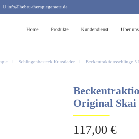
info@hebru-therapiegeraete.de
Home
Produkte
Kundendienst
Über uns
apie
Schlingenbesteck Kunstleder
Beckentraktionsschlinge 5 
Beckentraktio
Original Skai
117,00
€