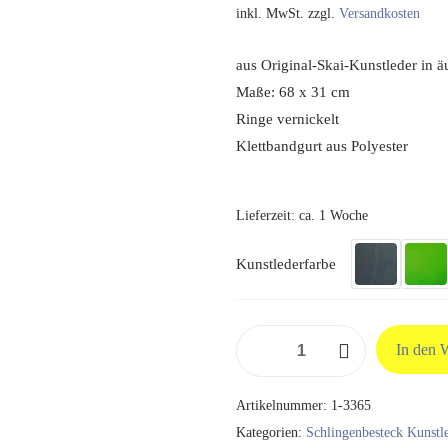
inkl. MwSt.
zzgl.
Versandkosten
aus Original-Skai-Kunstleder in ä
Maße: 68 x 31 cm
Ringe vernickelt
Klettbandgurt aus Polyester
Lieferzeit:
ca. 1 Woche
Kunstlederfarbe
Beckentraktionsschlinge
In den 
5
Ringe
Artikelnummer:
1-3365
aus
Kategorien:
Schlingenbesteck Kunstl
Original