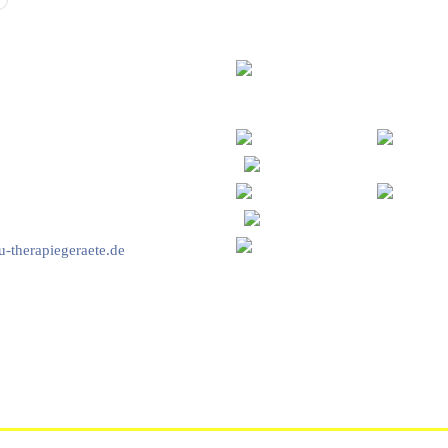
vice & Beratung
Sicheres Zahlen über
00-17:00 Uhr
4:00 Uhr
2778
-therapiegeraete.de