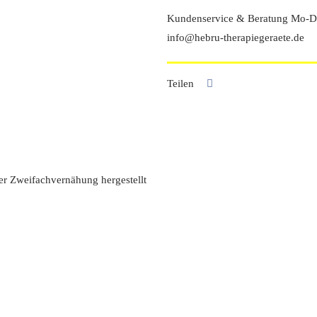
Skai
Kundenservice & Beratung Mo-Do
Kunstleder
info@hebru-therapiegeraete.de
Menge
Teilen
ger Zweifachvernähung hergestellt