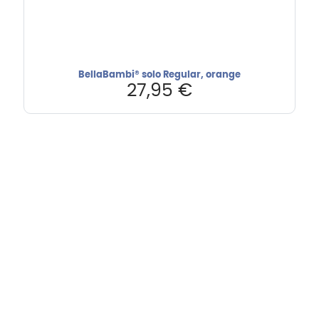
BellaBambi® solo Regular, orange
27,95
€
Hebru Therapiegeräte GmbH
Neuseser-Tal-Straße 7
97999 Igersheim
Folge uns auf