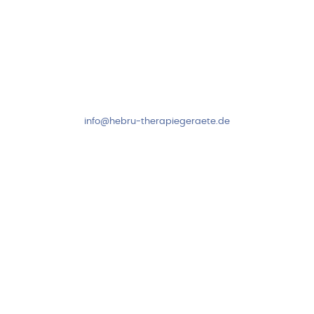
Kundenservice & Beratung
Mo-Do: 8:00-17:00 Uhr
Fr: 8:00-14:00 Uhr
+49 7931 2778
info@hebru-therapiegeraete.de
Sicheres Zahlen über