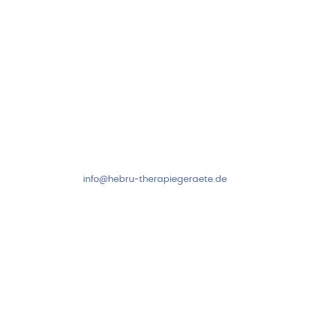
Kundenservice & Beratung
Mo-Do: 8:00-17:00 Uhr
Fr: 8:00-14:00 Uhr
+49 7931 2778
info@hebru-therapiegeraete.de
Sicheres Zahlen über