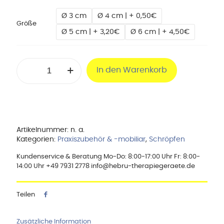
Ø 3 cm
Ø 4 cm | + 0,50€
Größe
Ø 5 cm | + 3,20€
Ø 6 cm | + 4,50€
Saugglas
In den Warenkorb
nach
Bier,
verschiedene
Durchmesser
Menge
Artikelnummer:
n. a.
Kategorien:
Praxiszubehör & -mobiliar
,
Schröpfen
Kundenservice & Beratung Mo-Do: 8:00-17:00 Uhr Fr: 8:00-
14:00 Uhr +49 7931 2778 info@hebru-therapiegeraete.de
Teilen
Zusätzliche Information