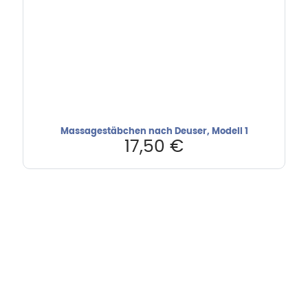
Massagestäbchen nach Deuser, Modell 1
17,50
€
Hebru Therapiegeräte GmbH
Neuseser-Tal-Straße 7
97999 Igersheim
Folge uns auf