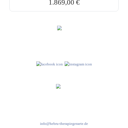
1.869,00
€
Hebru Therapiegeräte GmbH
Neuseser-Tal-Straße 7
97999 Igersheim
Folge uns auf
Kundenservice & Beratung
Mo-Do: 8:00-17:00 Uhr
Fr: 8:00-14:00 Uhr
+49 7931 2778
info@hebru-therapiegeraete.de