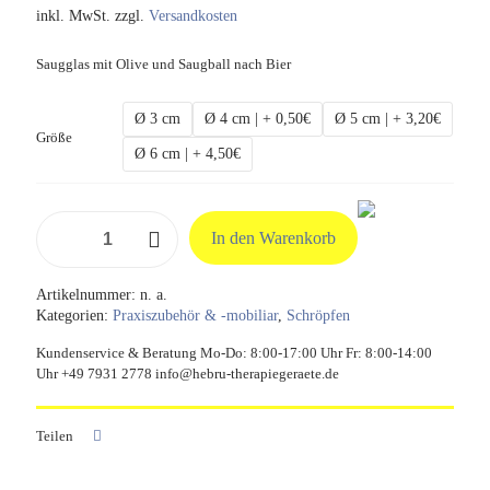
inkl. MwSt.
zzgl.
Versandkosten
Saugglas mit Olive und Saugball nach Bier
Ø 3 cm
Ø 4 cm | + 0,50€
Ø 5 cm | + 3,20€
Größe
Ø 6 cm | + 4,50€
Saugglas
In den Warenkorb
nach
Bier,
verschiedene
Artikelnummer:
n. a.
Durchmesser
Kategorien:
Praxiszubehör & -mobiliar
,
Schröpfen
Menge
Kundenservice & Beratung Mo-Do: 8:00-17:00 Uhr Fr: 8:00-14:00
Uhr +49 7931 2778 info@hebru-therapiegeraete.de
Teilen