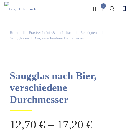
0
Home
Praxiszubehör & -mobiliar
Schröpfen
Saugglas nach Bier, verschiedene Durchmesser
Saugglas nach Bier,
verschiedene
Durchmesser
12,70
€
–
17,20
€