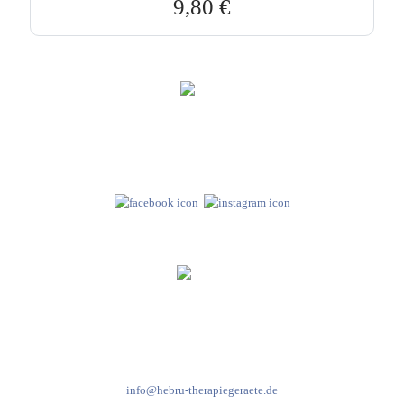
9,80
€
Hebru Therapiegeräte GmbH
Neuseser-Tal-Straße 7
97999 Igersheim
Folge uns auf
Kundenservice & Beratung
Mo-Do: 8:00-17:00 Uhr
Fr: 8:00-14:00 Uhr
+49 7931 2778
info@hebru-therapiegeraete.de