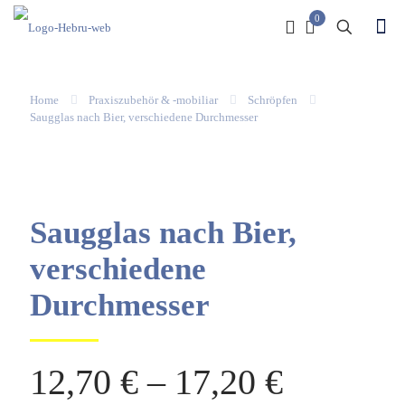
0
Home
Praxiszubehör & -mobiliar
Schröpfen
Saugglas nach Bier, verschiedene Durchmesser
Saugglas nach Bier,
verschiedene
Durchmesser
12,70
€
–
17,20
€