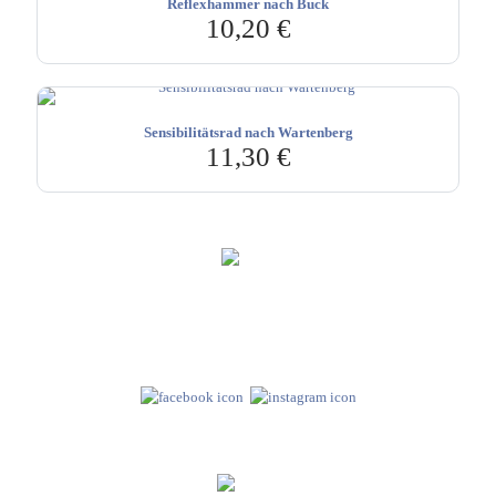
Reflexhammer nach Buck
10,20
€
Sensibilitätsrad nach Wartenberg
11,30
€
Hebru Therapiegeräte GmbH
Neuseser-Tal-Straße 7
97999 Igersheim
Folge uns auf