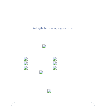
Kundenservice & Beratung
Mo-Do: 8:00-17:00 Uhr
Fr: 8:00-14:00 Uhr
+49 7931 2778
info@hebru-therapiegeraete.de
Sicheres Zahlen über
Newsletter abonnieren