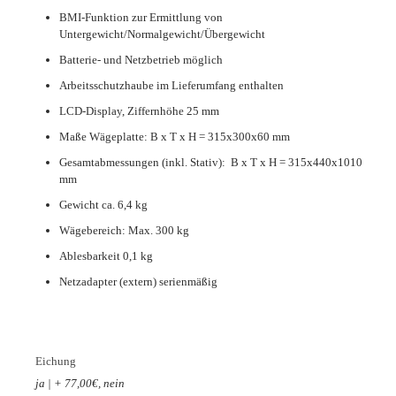
BMI-Funktion zur Ermittlung von
Untergewicht/Normalgewicht/Übergewicht
Batterie- und Netzbetrieb möglich
Arbeitsschutzhaube im Lieferumfang enthalten
LCD-Display, Ziffernhöhe 25 mm
Maße Wägeplatte: B x T x H = 315x300x60 mm
Gesamtabmessungen (inkl. Stativ): B x T x H = 315x440x1010
mm
Gewicht ca. 6,4 kg
Wägebereich: Max. 300 kg
Ablesbarkeit 0,1 kg
Netzadapter (extern) serienmäßig
Eichung
ja | + 77,00€, nein