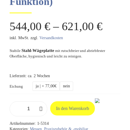
Funktion)
544,00
€
–
621,00
€
inkl. MwSt.
zzgl.
Versandkosten
Stahl-Wägeplatte
Stabile
mit rutschfreier und abriebfester
Oberfläche, hygienisch und leicht zu reinigen.
Lieferzeit:
ca. 2 Wochen
ja | + 77,00€
nein
Eichung
Personenwaage
In den Warenkorb
MPB
300K100P
(mit
Artikelnummer:
1-5314
BMI-
Kategorien:
Messen
,
Praxiszubehör & -mobiliar