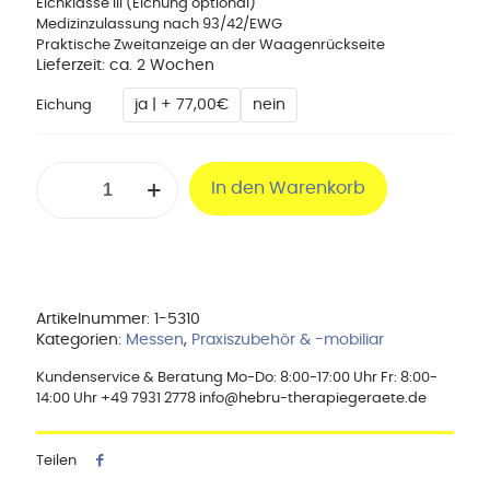
Eichklasse III (Eichung optional)
Medizinzulassung nach 93/42/EWG
Praktische Zweitanzeige an der Waagenrückseite
Lieferzeit:
ca. 2 Wochen
ja | + 77,00€
nein
Eichung
Personenwaage
In den Warenkorb
MPE-
250K100PM
mit
BMI-
Funktion
Menge
Artikelnummer:
1-5310
Kategorien:
Messen
,
Praxiszubehör & -mobiliar
Kundenservice & Beratung Mo-Do: 8:00-17:00 Uhr Fr: 8:00-
14:00 Uhr +49 7931 2778 info@hebru-therapiegeraete.de
Teilen