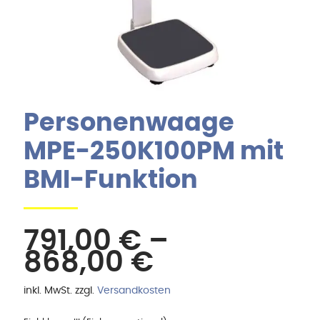
Personenwaage
MPE-250K100PM mit
BMI-Funktion
791,00
€
–
868,00
€
inkl. MwSt.
zzgl.
Versandkosten