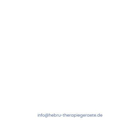
Hebru Therapiegeräte GmbH
Neuseser-Tal-Straße 7
97999 Igersheim
Folge uns auf
Kundenservice & Beratung
Mo-Do: 8:00-17:00 Uhr
Fr: 8:00-14:00 Uhr
+49 7931 2778
info@hebru-therapiegeraete.de