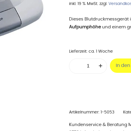
inkl. 19 % MwSt.
zzgl.
Versandko
Dieses Blutdruckmessgerät i
Aufpumphöhe
und einem gr
Lieferzeit:
ca. 1 Woche
Blutdruckmessgerät
In de
boso-
medicus
Menge
Artikelnummer:
1-5053
Kat
Kundenservice & Beratung Mo-