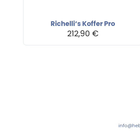
Richelli‘s Koffer Pro
212,90
€
Hebru Therapiegeräte GmbH
Kundense
Neuseser-Tal-Straße 7
Mo-Do: 8:
97999 Igersheim
Fr: 8:00-1
Folge uns auf
+49 7931
info@heb