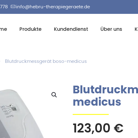
2778
info@hebru-therapiegeraete.de
me
Produkte
Kundendienst
Über uns
K
Blutdruckmessgerät boso-medicus
Blutdruckm
medicus
123,00
€