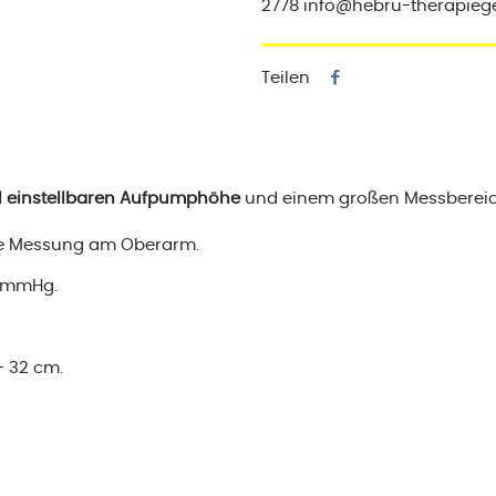
2778 info@hebru-therapieg
Teilen
ll einstellbaren Aufpumphöhe
und einem großen Messbereich
die Messung am Oberarm.
0 mmHg.
 32 cm.