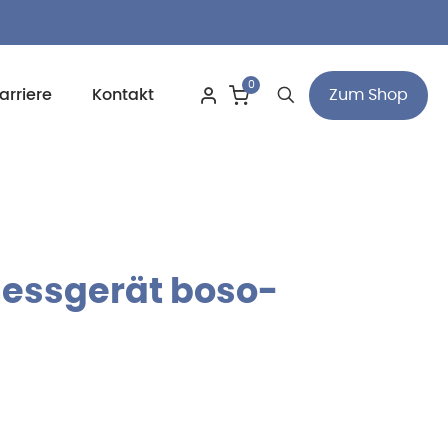
0
Zum Shop
arriere
Kontakt
essgerät boso-