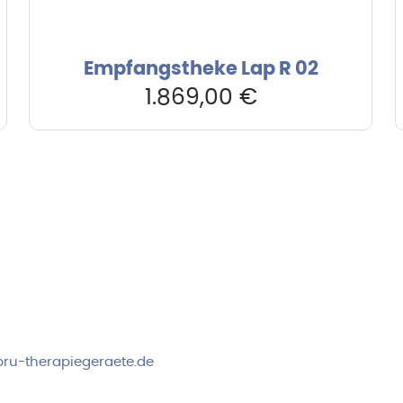
Empfangstheke Lap R 02
1.869,00
€
rvice & Beratung
Sicheres Zahlen über
00-17:00 Uhr
4:00 Uhr
 2778
ru-therapiegeraete.de